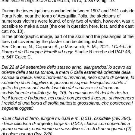
See
Notizie degli Scavi di Antichità
, 1910, p. 397-8, fig. 10.
During the investigations conducted between 1907 and 1911 outside
Porta Nola, near the tomb of Aesquillia Polla, the skeletons of
numerous victims were found, of only two of which, however, was it
possible to make a cast (the one in question here, lost
, and the cast
cat. no. 19).
In the photographic image, part of the skull and the phalanges of the
toes not covered by the plaster can be distinguished.
See Osanna, N., Capurso, A., e Masseroli, S. M., 2021.
I Calchi di
Pompei da Giuseppe Fiorelli ad oggi
: Studi e Ricerche del PAP 46,
p. 547 Calco C.
Dal 22 al 24 settembre dello stesso anno, allargandosi lo scavo ad
oriente della stessa tomba, a metri 6 dalla estremità orientale della
schola di quella, verso nord-est si rinvenne, nello strato di cenere, lo
scheletro di un fuggitivo, in posizione supina. Eseguitosi subito il
getto del gesso nel vuoto lasciato dal cadavere si ottenne un
soddisfacente risultato (v. fig. 10). In una sinuosità del lato destro,
fra il torace e l'addome, nel quale non penetrò il gesso, si rinvennero
i residui di una borsa di stoffa piuttosto grossolana, che conteneva i
seguenti oggetti:
-Due chiavi di ferro, lunghe m. 0,08 e m. 0,011, ossidate (
Inv
. 284).
-Teca cilindrica di argento, larga m. 0,042, chiusa con coperchio a
pomo centrale, contenente un sassolino e i resti di un unguento (?)
di colore oscuro (
Inv
. 285).