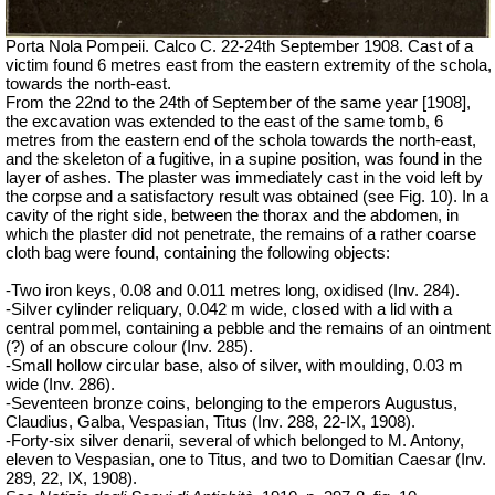
Porta Nola Pompeii. Calco C. 22-24th September 1908. Cast of a
victim found 6 metres east from the eastern extremity of the schola,
towards the north-east.
From the 22nd to the 24th of September of the same year [1908],
the excavation was extended to the east of the same tomb, 6
metres from the eastern end of the schola towards the north-east,
and the skeleton of a fugitive, in a supine position, was found in the
layer of ashes. The plaster was immediately cast in the void left by
the corpse and a satisfactory result was obtained (see Fig. 10). In a
cavity of the right side, between the thorax and the abdomen, in
which the plaster did not penetrate, the remains of a rather coarse
cloth bag were found, containing the following objects:
-Two iron keys, 0.08 and 0.011 metres long, oxidised (Inv. 284).
-Silver cylinder reliquary, 0.042 m wide, closed with a lid with a
central pommel, containing a pebble and the remains of an ointment
(?) of an obscure colour (Inv. 285).
-Small hollow circular base, also of silver, with moulding, 0.03 m
wide (Inv. 286).
-Seventeen bronze coins, belonging to the emperors Augustus,
Claudius, Galba, Vespasian, Titus (Inv. 288, 22-IX, 1908).
-Forty-six silver denarii, several of which belonged to M. Antony,
eleven to Vespasian, one to Titus, and two to Domitian Caesar (Inv.
289, 22, IX, 1908).