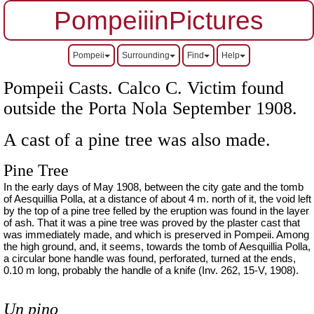
PompeiiinPictures
Pompeii
Surrounding
Find
Help
Pompeii Casts. Calco C. Victim found
outside the Porta Nola September 1908.
A cast of a pine tree was also made.
Pine Tree
In the early days of May 1908, between the city gate and the tomb
of Aesquillia Polla, at a distance of about 4 m. north of it, the void left
by the top of a pine tree felled by the eruption was found in the layer
of ash. That it was a pine tree was proved by the plaster cast that
was immediately made, and which is preserved in Pompeii. Among
the high ground, and, it seems, towards the tomb of Aesquillia Polla,
a circular bone handle was found, perforated, turned at the ends,
0.10 m long, probably the handle of a knife (Inv. 262, 15-V, 1908).
Un pino