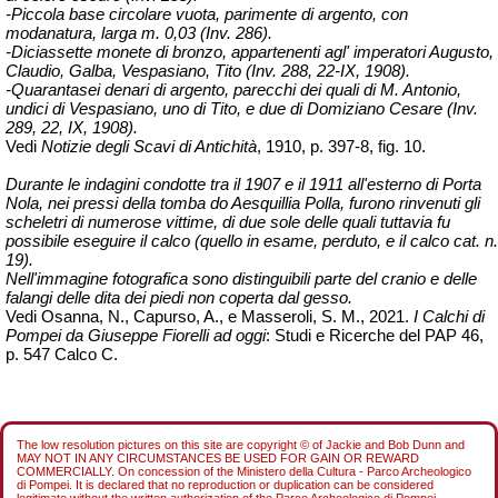
-Piccola base circolare vuota, parimente di argento, con
modanatura, larga m. 0,03 (
Inv
. 286).
-Diciassette monete di bronzo, appartenenti agl' imperatori Augusto,
Claudio, Galba, Vespasiano, Tito (
Inv
. 288, 22-IX, 1908).
-Quarantasei denari di argento, parecchi dei quali di M. Antonio,
undici di Vespasiano, uno di Tito, e due di Domiziano Cesare (
Inv
.
289, 22, IX, 1908).
Vedi
Notizie degli Scavi di Antichità
, 1910, p. 397-8, fig. 10.
Durante le indagini condotte tra il 1907 e il 1911 all'esterno di Porta
Nola, nei pressi della tomba do Aesquillia Polla, furono rinvenuti gli
scheletri di numerose vittime, di due sole delle quali tuttavia fu
possibile eseguire il calco (quello in esame, perduto, e il calco
cat
. n.
19).
Nell'immagine fotografica sono distinguibili parte del cranio e delle
falangi delle dita dei piedi non coperta dal gesso.
Vedi Osanna, N., Capurso, A., e Masseroli, S. M., 2021.
I Calchi di
Pompei da Giuseppe Fiorelli ad oggi
: Studi e Ricerche del PAP 46,
p. 547 Calco C.
The low resolution pictures on this site are copyright © of Jackie and Bob Dunn and
MAY NOT IN ANY CIRCUMSTANCES BE USED FOR GAIN OR REWARD
COMMERCIALLY. On concession of the Ministero della Cultura - Parco Archeologico
di Pompei. It is declared that no reproduction or duplication can be considered
legitimate without the written authorization of the Parco Archeologico di Pompei.