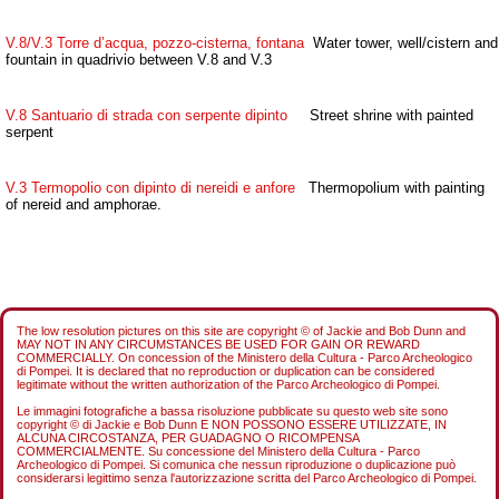
V.8/V.3 Torre d’acqua, pozzo-cisterna, fontana
Water tower, well/cistern and
fountain in quadrivio between V.8 and V.3
V.8 Santuario di strada con serpente dipinto
Street shrine with painted
serpent
V.3 Termopolio con dipinto di nereidi e anfore
Thermopolium with painting
of nereid and amphorae.
The low resolution pictures on this site are copyright © of Jackie and Bob Dunn and
MAY NOT IN ANY CIRCUMSTANCES BE USED FOR GAIN OR REWARD
COMMERCIALLY. On concession of the Ministero della Cultura - Parco Archeologico
di Pompei. It is declared that no reproduction or duplication can be considered
legitimate without the written authorization of the Parco Archeologico di Pompei.
Le immagini fotografiche a bassa risoluzione pubblicate su questo web site sono
copyright © di Jackie e Bob Dunn E NON POSSONO ESSERE UTILIZZATE, IN
ALCUNA CIRCOSTANZA, PER GUADAGNO O RICOMPENSA
COMMERCIALMENTE. Su concessione del Ministero della Cultura - Parco
Archeologico di Pompei. Si comunica che nessun riproduzione o duplicazione può
considerarsi legittimo senza l'autorizzazione scritta del Parco Archeologico di Pompei.