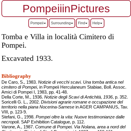
PompeiiinPictures
Pompeii
Surrounding
Find
Help
Tomba e Villa in località Cimitero di
Pompei.
Excavated
1933.
Bibliography
De Caro, S., 1983.
Notizie di vecchi scavi. Una tomba antica nel
cimitero di Pompei
, in Pompeii Herculaneum Stabiae,
Boll
.
Assoc
.
Amici di Pompei I, 1983, pp. 41-48.
Della Corte, M., 1936.
Notizie degli Scavi di Antichità, 1936
, p. 352.
Soricelli G. L., 2002.
Divisioni agrarie romane e occupazione del
territorio nella piana Nocerina-Sarnese
in AGER CAMPANUS, Tav.
VIII, p. 123-9.
Stefani, G., 1998.
Pompei oltre la vita: Nuove testimonianze dalle
necropoli
. SAP
Exhibition
Catalogue
, p. 112.
Varone, A., 1987.
Comune di Pompei. Via Nolana, area a nord del