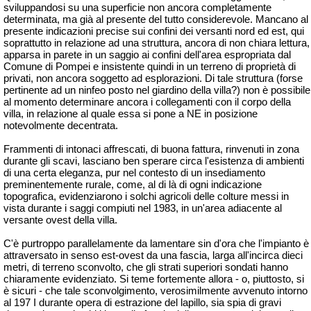
sviluppandosi su una superficie non ancora completamente
determinata, ma già al presente del tutto considerevole. Mancano al
presente indicazioni precise sui confini dei versanti nord ed est, qui
soprattutto in relazione ad una struttura, ancora di non chiara lettura,
apparsa in parete in un saggio ai confini dell'area espropriata dal
Comune di Pompei e insistente quindi in un terreno di proprietà di
privati, non ancora soggetto ad esplorazioni. Di tale struttura (forse
pertinente ad un ninfeo posto nel giardino della villa?) non è possibile
al momento determinare ancora i collegamenti con il corpo della
villa, in relazione al quale essa si pone a
NE
in posizione
notevolmente decentrata.
Frammenti di intonaci affrescati, di buona fattura, rinvenuti in zona
durante gli scavi, lasciano ben sperare circa l'esistenza di ambienti
di una certa eleganza, pur nel contesto di un insediamento
preminentemente rurale, come, al di là di ogni indicazione
topografica, evidenziarono i solchi agricoli delle colture messi in
vista durante i saggi compiuti nel 1983, in un'area adiacente al
versante ovest della villa.
C'è purtroppo parallelamente da lamentare sin d'ora che l'impianto è
attraversato in senso est-ovest da una fascia, larga all'incirca dieci
metri, di terreno sconvolto, che gli strati superiori sondati hanno
chiaramente evidenziato. Si teme fortemente allora - o, piuttosto, si
è sicuri - che tale sconvolgimento, verosimilmente avvenuto intorno
al 197 I durante opera di estrazione del lapillo, sia spia di gravi