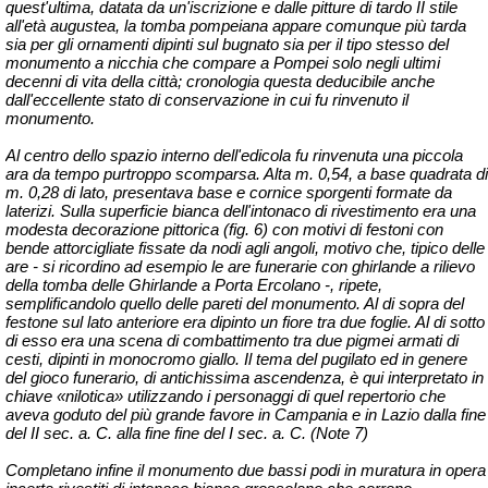
quest'ultima, datata da un'iscrizione e dalle pitture di tardo II stile
all'età augustea, la tomba pompeiana appare comunque più tarda
sia per gli ornamenti dipinti sul bugnato sia per il tipo stesso del
monumento a nicchia che compare a Pompei solo negli ultimi
decenni di vita della città; cronologia questa deducibile anche
dall'eccellente stato di conservazione in cui fu rinvenuto il
monumento.
Al centro dello spazio interno dell'edicola fu rinvenuta una piccola
ara da tempo purtroppo scomparsa. Alta m. 0,54, a base quadrata di
m. 0,28 di lato, presentava base e cornice sporgenti formate da
laterizi. Sulla superficie bianca dell'intonaco di rivestimento era una
modesta decorazione pittorica (fig. 6) con motivi di festoni con
bende attorcigliate fissate da nodi agli angoli, motivo che, tipico delle
are - si ricordino ad esempio le are funerarie con ghirlande a rilievo
della tomba delle Ghirlande a Porta Ercolano -, ripete,
semplificandolo quello delle pareti del monumento. Al di sopra del
festone sul lato anteriore era dipinto un fiore tra due foglie. Al di sotto
di esso era una scena di combattimento tra due pigmei armati di
cesti, dipinti in monocromo giallo. Il tema del pugilato ed in genere
del gioco funerario, di antichissima ascendenza, è qui interpretato in
chiave «nilotica» utilizzando i personaggi di quel repertorio che
aveva goduto del più grande favore in Campania e in Lazio dalla fine
del II sec. a. C. alla fine
fine
del I sec. a. C. (Note 7)
Completano infine il monumento due bassi podi in muratura in opera