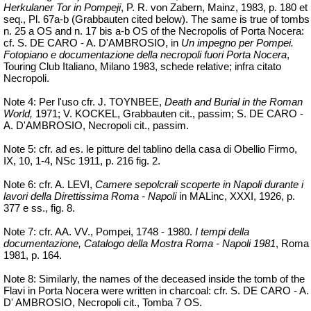
Herkulaner Tor in Pompeji
, P. R. von Zabern, Mainz, 1983, p. 180 et
seq., Pl. 67a-b (Grabbauten cited below). The same is true of tombs
n. 25
a
OS and n. 17 bis a-b OS of the Necropolis of Porta Nocera:
cf. S. DE CARO - A. D'AMBROSIO, in
Un
impegno
per Pompei.
Fotopiano e documentazione della necropoli fuori Porta Nocera
,
Touring Club Italiano, Milano 1983
,
schede relative; infra citato
Necropoli.
Note 4: Per l'uso cfr. J. TOYNBEE,
Death and
Burial
in the Roman
World,
1971; V. KOCKEL, Grabbauten cit., passim; S. DE CARO -
A. D'AMBROSIO, Necropoli cit., passim.
Note 5: cfr. ad es. le pitture del tablino della casa di Obellio Firmo,
IX, 10, 1-4,
NSc
1911, p. 216 fig. 2.
Note 6: cfr. A. LEVI,
Camere sepolcrali scoperte in Napoli durante i
lavori della Direttissima Roma - Napoli
in
MALinc
, XXXI, 1926, p.
377 e ss., fig. 8.
Note 7: cfr. AA. VV., Pompei, 1748 - 1980.
I tempi della
documentazione, Catalogo della Mostra Roma - Napoli 1981
, Roma
1981, p. 164.
Note 8:
Similarly, the names of the deceased inside the tomb of the
Flavi
in Porta Nocera were written in charcoal
:
cfr
. S. DE CARO - A.
D' AMBROSIO, Necropoli cit., Tomba 7 OS.