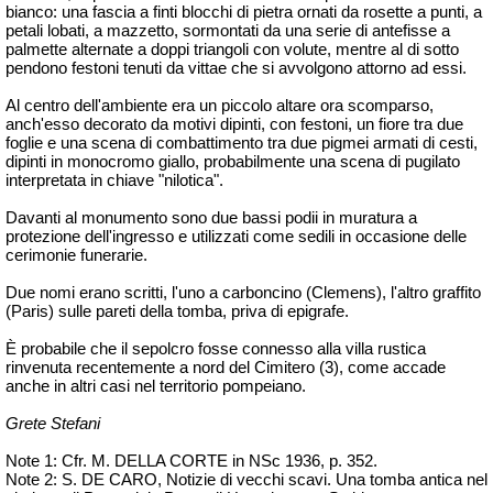
bianco: una fascia a finti blocchi di pietra ornati da rosette a punti, a
petali lobati, a mazzetto, sormontati da una serie di antefisse a
palmette alternate a doppi triangoli con volute, mentre al di sotto
pendono festoni tenuti da
vittae
che si avvolgono attorno ad essi.
Al centro dell'ambiente era un piccolo altare ora scomparso,
anch'esso decorato da motivi dipinti, con festoni, un fiore tra due
foglie e una scena di combattimento tra due pigmei armati di cesti,
dipinti in monocromo giallo, probabilmente una scena di pugilato
interpretata in chiave "nilotica".
Davanti al monumento sono due bassi
podii
in muratura a
protezione dell'ingresso e utilizzati come sedili in occasione delle
cerimonie funerarie.
Due nomi erano scritti, l'uno a carboncino (Clemens), l'altro graffito
(Paris) sulle pareti della tomba, priva di epigrafe.
È probabile che il sepolcro fosse connesso alla villa rustica
rinvenuta recentemente a nord del Cimitero (3), come accade
anche in altri casi nel territorio pompeiano.
Grete Stefani
Note 1: Cfr. M. DELLA CORTE in
NSc
1936, p. 352.
Note 2: S. DE CARO,
Notizie di vecchi scavi. Una tomba antica nel