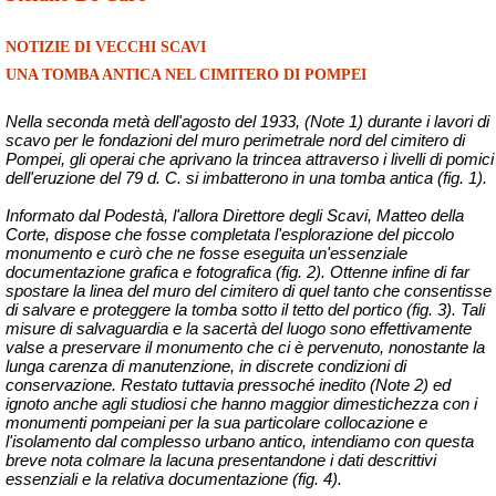
NOTIZIE DI VECCHI SCAVI
UNA TOMBA ANTICA NEL CIMITERO DI POMPEI
Nella seconda metà dell'agosto del 1933, (Note 1) durante i lavori di
scavo per le fondazioni del muro perimetrale nord del cimitero di
Pompei, gli operai che aprivano la trincea attraverso i livelli di pomici
dell'eruzione del 79 d. C.
si
imbatterono in una tomba antica (fig. 1).
Informato dal Podestà, l'allora Direttore degli Scavi, Matteo della
Corte, dispose che fosse completata l'esplorazione del piccolo
monumento e curò che ne fosse eseguita un'essenziale
documentazione grafica e fotografica (fig. 2). Ottenne infine di far
spostare la linea del muro del cimitero di quel tanto che consentisse
di salvare e proteggere la tomba sotto il tetto del portico (fig. 3). Tali
misure di salvaguardia e la sacertà del luogo sono effettivamente
valse a preservare il monumento che ci è pervenuto, nonostante la
lunga carenza di manutenzione, in discrete condizioni di
conservazione. Restato tuttavia pressoché inedito (Note 2) ed
ignoto anche agli studiosi che hanno maggior dimestichezza con i
monumenti pompeiani per la sua particolare collocazione e
l'isolamento dal complesso urbano antico, intendiamo con questa
breve nota colmare la lacuna presentandone i dati descrittivi
essenziali e la relativa documentazione (fig. 4).