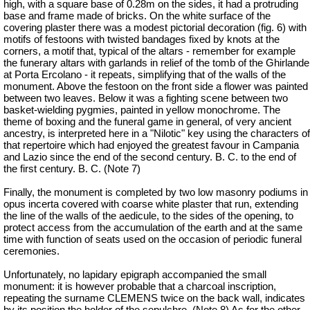
high, with a square base of 0.28m on the sides, it had a protruding
base and frame made of bricks. On the white surface of the
covering plaster there was a modest pictorial decoration (fig. 6) with
motifs of festoons with twisted bandages fixed by knots at the
corners, a motif that, typical of the altars - remember for example
the funerary altars with garlands in relief of the tomb of the Ghirlande
at Porta Ercolano - it repeats, simplifying that of the walls of the
monument. Above the festoon on the front side a flower was painted
between two leaves. Below it was a fighting scene between two
basket-wielding pygmies, painted in yellow monochrome. The
theme of boxing and the funeral game in general, of very ancient
ancestry, is interpreted here in a "Nilotic" key using the characters of
that repertoire which had enjoyed the greatest favour in Campania
and Lazio since the end of the second century. B. C. to the end of
the first century. B. C. (Note 7)
Finally, the monument is completed by two low masonry podiums in
opus incerta covered with coarse white plaster that run, extending
the line of the walls of the aedicule, to the sides of the opening, to
protect access from the accumulation of the earth and at the same
time with function of seats used on the occasion of periodic funeral
ceremonies.
Unfortunately, no lapidary epigraph accompanied the small
monument: it is however probable that a charcoal inscription,
repeating the surname CLEMENS twice on the back wall, indicates