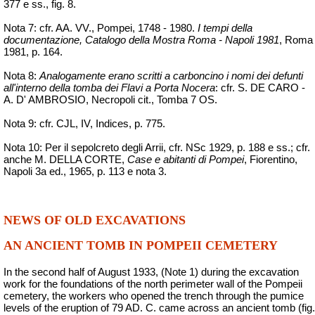
377 e ss., fig. 8.
Nota 7: cfr. AA. VV., Pompei, 1748 - 1980.
I tempi della
documentazione, Catalogo della Mostra Roma - Napoli 1981
, Roma
1981, p. 164.
Nota 8:
Analogamente erano scritti a carboncino i nomi dei defunti
all'interno della tomba dei Flavi a Porta Nocera
: cfr. S. DE CARO -
A. D' AMBROSIO, Necropoli cit., Tomba 7 OS.
Nota 9: cfr. CJL, IV,
Indices
, p. 775.
Nota 10: Per il sepolcreto degli Arrii, cfr.
NSc
1929, p. 188 e ss.; cfr.
anche M. DELLA CORTE,
Case e abitanti di Pompei
, Fiorentino,
Napoli 3a ed., 1965, p. 113 e nota 3.
NEWS OF OLD EXCAVATIONS
AN ANCIENT TOMB IN POMPEII CEMETERY
In the second half of August 1933, (Note 1) during the excavation
work for the foundations of the north perimeter wall of the Pompeii
cemetery, the workers who opened the trench through the pumice
levels of the eruption of 79 AD. C. came across an ancient tomb (fig.