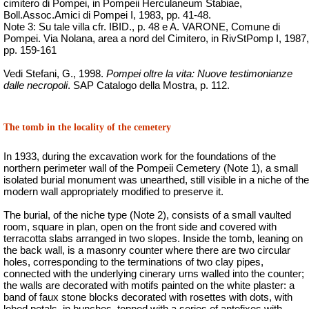
cimitero di Pompei
, in Pompeii Herculaneum Stabiae,
Boll.Assoc.Amici
di Pompei I, 1983, pp. 41-48.
Note 3: Su tale villa cfr. IBID., p. 48 e A. VARONE, Comune di
Pompei. Via Nolana, area a nord del Cimitero, in
RivStPomp
I, 1987,
pp. 159-161
Vedi Stefani, G., 1998.
Pompei oltre la vita: Nuove testimonianze
dalle necropoli
.
SAP Catalogo della
Mostra
, p. 112.
The tomb in the locality of the cemetery
In 1933, during the excavation work for the foundations of the
northern perimeter wall of the Pompeii Cemetery (Note 1), a small
isolated burial monument was unearthed, still visible in a niche of the
modern wall appropriately modified to preserve it.
The burial, of the niche type (Note 2), consists of a small vaulted
room, square in plan, open on the front side and covered with
terracotta slabs arranged in two slopes. Inside the tomb, leaning on
the back wall, is a masonry counter where there are two circular
holes, corresponding to the terminations of two clay pipes,
connected with the underlying cinerary urns walled into the counter;
the walls are decorated with motifs painted on the white plaster: a
band of faux stone blocks decorated with rosettes with dots, with
lobed petals, in bunches, topped with a series of antefixes with