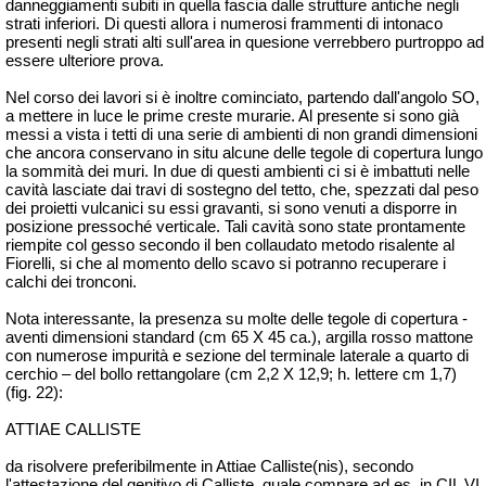
danneggiamenti subiti in quella fascia dalle strutture antiche negli
strati inferiori. Di questi allora i numerosi frammenti di intonaco
presenti negli strati alti sull'area in
quesione
verrebbero purtroppo ad
essere ulteriore prova.
Nel corso dei lavori si è inoltre cominciato, partendo dall'angolo SO,
a mettere in luce le prime creste murarie. Al presente si sono già
messi a vista i tetti di una serie di ambienti di non grandi dimensioni
che ancora conservano in situ alcune delle tegole di copertura lungo
la sommità dei muri. In due di questi ambienti ci si è imbattuti nelle
cavità lasciate
dai travi
di sostegno del tetto, che, spezzati dal peso
dei proietti vulcanici su essi gravanti, si sono venuti a disporre in
posizione pressoché verticale. Tali cavità sono state prontamente
riempite col gesso secondo il ben collaudato metodo risalente al
Fiorelli, si che al momento dello scavo si potranno recuperare i
calchi dei tronconi.
Nota interessante, la presenza su molte delle tegole di copertura -
aventi dimensioni standard (cm 65 X 45 ca.), argilla rosso mattone
con numerose impurità e sezione del terminale laterale a quarto di
cerchio – del bollo rettangolare (cm 2,2 X 12,9; h. lettere cm 1,7)
(fig. 22):
ATTIAE CALLISTE
da risolvere preferibilmente in Attiae Calliste(
nis
), secondo
l'attestazione del genitivo di Calliste, quale compare ad es. in CIL VI