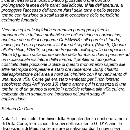
incerta rivestiti di intonaco bianco grossolano che corrono,
prolungando la linea delle pareti dell'edicola, ai lati dell'apertura, a
proteggere l'accesso dall'accumularsi della terra e nello stesso
tempo con funzione di sedili usati in occasione delle periodiche
cerimonie funerarie.
Nessuna epigrafe lapidaria corredava purtroppo il piccolo
monumento: è tuttavia probabile che un'iscrizione a carboncino,
ripetente due volte il cognome CLEMENS sulla parete di fondo,
indichi per la sua posizione il titolare del sepolcro. (Note 8) Quanto
all'altro titolo, PARIS, cognome frequente nell'epigrafia pompeiana,
(Note 9) graffito sulla parete destra della tomba, si dovrà pensare ad
un occasionale visitatore della tomba. Il problema topografico
costituito dalla posizione isolata di questo monumento rispetto alle
altre necropoli pompeiane è stato ora (dicembre 1983) chiarito
dall'esplorazione dell'area a nord del cimitero con il rinvenimento di
una nuova villa. Come già era stato verificato per il non lontano
sepolcreto degli Arrii (Note 10) siamo anche qui in presenza di una
tomba (o di un gruppo di tombe?) prediale relativa alla villa cui era
collegata da un sentiero ora intravisto nei primi saggi di
esplorazione.
Stefano De Caro
Nota 1: Il fascicolo d'archivio della Soprintendenza contiene la nota
di Della Corte, le relazioni di scavi dell'assistente G. D' A vino, le
disposizioni di Maiuri sulle misure di salvaguardia. I nuovi rilievi