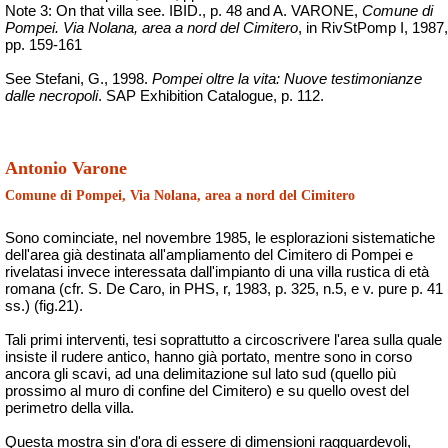
Note 3: On that villa see.
IBID., p. 48 and A. VARONE,
Comune di
Pompei. Via Nolana, area a nord del Cimitero
, in
RivStPomp
I, 1987,
pp. 159-161
See Stefani, G., 1998.
Pompei oltre la vita: Nuove testimonianze
dalle necropoli
. SAP
Exhibition
Catalogue
, p. 112.
Antonio Varone
Comune di Pompei, Via Nolana, area a nord del Cimitero
Sono cominciate, nel novembre 1985, le esplorazioni sistematiche
dell'area già destinata all'ampliamento del Cimitero di Pompei e
rivelatasi invece interessata dall'impianto di una villa rustica di età
romana (cfr. S. De Caro, in PHS, r, 1983, p. 325, n.5, e v. pure p. 41
ss.) (fig.21).
Tali primi interventi, tesi soprattutto a circoscrivere l'area sulla quale
insiste il rudere antico, hanno già portato, mentre sono in corso
ancora gli scavi, ad una delimitazione sul lato sud (quello più
prossimo al muro di confine del Cimitero) e su quello ovest del
perimetro della villa.
Questa mostra sin d'ora di essere di dimensioni ragguardevoli,