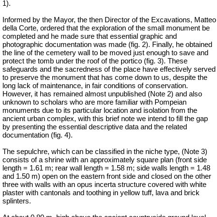
1).
Informed by the Mayor, the then Director of the Excavations, Matteo
della Corte, ordered that the exploration of the small monument be
completed
and he made sure that essential graphic and
photographic documentation was made (fig. 2). Finally, he obtained
the line of the cemetery wall to be moved just enough to save and
protect the tomb under the roof of the portico (fig. 3). These
safeguards and the sacredness of the place have effectively served
to preserve the monument that has come down to us, despite the
long lack of maintenance, in fair conditions of conservation.
However, it has remained almost unpublished (Note 2) and also
unknown to scholars who are more familiar with Pompeian
monuments due to its particular location and isolation from the
ancient urban complex, with this brief note we intend to fill the gap
by presenting the essential descriptive data and the related
documentation (fig. 4).
The sepulchre, which can be classified in the niche type, (Note 3)
consists of a shrine with an approximately square plan (front side
length = 1.61 m; rear wall length = 1.58 m; side walls length = 1.48
and 1.50 m) open on the eastern front side and closed on the other
three with walls with an opus incerta structure covered with white
plaster with
cantonals
and toothing in yellow tuff, lava and brick
splinters.