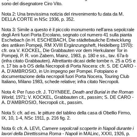
sono del disegnatore Ciro Vito.
Nota 2: Una brevissima notizia del rinvenimento fu data da M.
DELLA CORTE in
NSc
1936, p. 352.
Nota 3: Simile a questo è il piccolo monumento nell'area sepolcrale
degli Arrii fuori Porta Ercolano, segnato col numero 41 sulla pianta
Eschebach (in H. ESCHEBACH, Die
städtebauliche
Entwicklung
des
antiken Pompeji, RM XVIII
Ergänzungsheft
, Heidelberg 1970):
cfr. ora V. KOCKEL, Die Grabbauten vor dem Herkulaner Tor in
Pompeji, P. R. von Zabern, Mainz, 1983, p. 180 e ss., tav. 67a-b
(infra citato Grabbauten). Altrettanto dicasi delle tombe n. 25 a OS e
n. 17 bis a-b OS della Necropoli di Porta Nocera: cfr. S. DE CARO -
A. D'AMBROSIO, in Un impegno per Pompei. Fotopiano e
documentazione della necropoli fuori Porta Nocera, Touring Club
Italiano, Milano 1983, schede relative; infra citato Necropoli.
Nota 4: Per l'uso cfr. J. TOYNBEE,
Death and
Burial
in the Roman
World
, 1971; V. KOCKEL, Grabbauten cit., passim; S. DE CARO -
A. D'AMBROSIO, Necropoli cit., passim.
Nota 5: cfr. ad es. le pitture del tablino della casa di Obellio Firmo,
IX, 10, 1-4,
NSc
1911, p. 216 fig. 2.
Nota 6: cfr. A. LEVI,
Camere sepolcrali scoperte in Napoli durante i
lavori della Direttissima Roma - Napoli
in
MALinc
, XXXI, 1926, p.