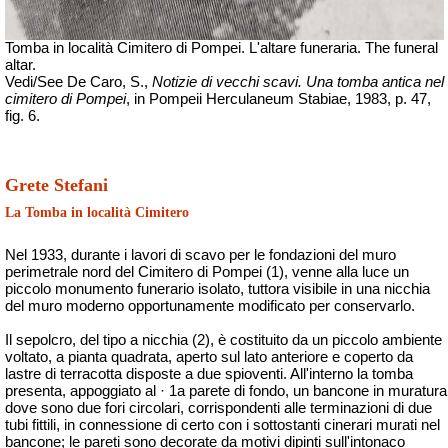
Tomba in località Cimitero di Pompei. L'altare funeraria. The
funeral
altar.
Vedi/See De Caro, S.,
Notizie di vecchi scavi. Una tomba antica nel
cimitero di Pompei
, in Pompeii Herculaneum Stabiae, 1983, p. 47,
fig. 6.
Grete Stefani
La Tomba in località Cimitero
Nel 1933, durante i lavori di scavo per le fondazioni del muro
perimetrale nord del Cimitero di Pompei (1), venne alla luce un
piccolo monumento funerario isolato, tuttora visibile in una nicchia
del muro moderno opportunamente modificato per conservarlo.
Il sepolcro, del tipo a nicchia (2), è costituito da un piccolo ambiente
voltato, a pianta quadrata, aperto sul lato anteriore e coperto da
lastre di terracotta disposte a due spioventi. All'interno la tomba
presenta, appoggiato al · 1a parete di fondo, un bancone in muratura
dove sono due fori circolari, corrispondenti alle terminazioni di due
tubi fittili, in connessione di certo con i sottostanti cinerari murati nel
bancone; le pareti sono decorate da motivi dipinti sull'intonaco