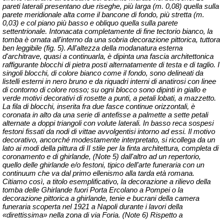
pareti laterali presentano due riseghe, più larga (m. 0,08) quella sulla
parete meridionale alta come il bancone di fondo, più stretta (m.
0,03) e col piano più basso e obliquo quella sulla parete
settentrionale. Intonacata completamente di fine tectorio bianco, la
tomba è ornata all'interno da una sobria decorazione pittorica, tuttora
ben leggibile (fig. 5). All'altezza della modanatura esterna
d'architrave, quasi a continuarla, è dipinta una fascia architettonica
raffigurante blocchi di pietra posti alternatamente di testa e di taglio. I
singoli blocchi, di colore bianco come il fondo, sono delineati da
listelli esterni in nero bruno e da riquadri interni di
anatirosi
con linee
di contorno di colore rosso; su ogni blocco sono dipinti in giallo e
verde motivi decorativi di rosette a punti, a petali lobati, a mazzetto.
La fila di blocchi, inserita fra due fasce continue orizzontali, è
coronata in alto da una serie di antefisse a palmette a sette petali
alternate a doppi triangoli con volute laterali. In basso reca sospesi
festoni fissati da nodi di
vittae
avvolgentisi intorno ad essi. Il motivo
decorativo, ancorché modestamente interpretato, si ricollega da un
lato ai modi della pittura di II stile per la finta architettura, completa di
coronamento e di ghirlande, (Note 5) dall'altro ad un repertorio,
quello delle ghirlande e/o festoni, tipico dell'arte funeraria con un
continuum che va dal primo ellenismo alla tarda età romana.
Citiamo così, a titolo esemplificativo, la decorazione a rilievo della
tomba delle Ghirlande fuori Porta Ercolano a Pompei o la
decorazione pittorica a ghirlande, tenie e bucrani della camera
funeraria scoperta nel 1921 a Napoli durante i lavori della
«direttissima» nella zona di via Foria. (Note 6) Rispetto a