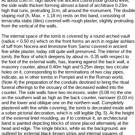
At about 0.80 m. high above the ancient countryside ground level,
the side walls thicken forming almost a band of architrave 0.23m
high that runs, protruding 2cm, all around the monument.
The double
sloping roof (h. Max. = 1.18 m) rests on this band, consisting of
terracotta slabs (tiles) covered with rough plaster, slightly protruding
from the vertical of the walls.
The internal space of the tomb is covered by a round arched vault
(radius = 0.50 m) which on the front forms an arch in regular ashlars
of tuff from Nocera and limestone from Sarno covered in ancient
fine white plaster, today still quite well preserved. The interior of the
tomb, the floor of which deepens by about m. 0.35 with respect to
the foot of the external walls, has, leaning against the back wall, a
masonry counter, about 0.40m high and 0.25m deep; two circular
holes on it, corresponding to the terminations of two clay pipes,
indicate, as in other tombs in Pompeii and in the Roman world,
(Note 4) the preparation of the conduits destined to bring the ritual
funeral offerings to the ossuary of the deceased walled into the
counter. The side walls have two recesses, wider (0.08 m) the one
on the southern wall as high as the back counter, narrower (0.03 m)
and the lower and oblique one on the northern wall. Completely
plastered with fine white covering, the tomb is decorated inside with
a sober pictorial decoration, which is still legible (fig. 5). At the height
of the external lintel moulding, as if to continue it, an architectural
band is painted depicting blocks of stone placed alternately at the
head and edge. The single blocks, white as the background, are
outlined by external black-brown strips and internal squares of