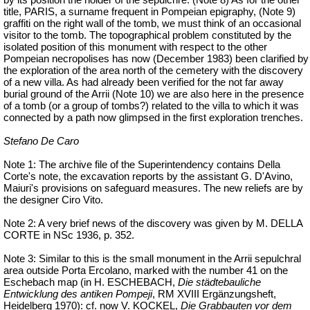
by its position the holder of the sepulchre. (Note 8) As for the other
title, PARIS, a surname frequent in Pompeian epigraphy, (Note 9)
graffiti on the right wall of the tomb, we must think of an occasional
visitor to the tomb. The topographical problem constituted by the
isolated position of this monument with respect to the other
Pompeian necropolises has now (December 1983) been clarified by
the exploration of the area north of the cemetery with the discovery
of a new villa. As had already been verified for the not far away
burial ground of the Arrii (Note 10) we are also here in the presence
of a tomb (or a group of tombs?) related to the villa to which it was
connected by a path now glimpsed in the first exploration trenches.
Stefano De Caro
Note 1: The archive file of the Superintendency contains Della
Corte's note, the excavation reports by the assistant G. D'Avino,
Maiuri's provisions on safeguard measures. The new reliefs are by
the designer Ciro Vito.
Note 2: A very brief news of the discovery was given by M. DELLA
CORTE in
NSc
1936, p. 352.
Note 3: Similar to this is the small monument in the Arrii sepulchral
area outside Porta Ercolano, marked with the number 41 on the
Eschebach map (in H. ESCHEBACH,
Die
städtebauliche
Entwicklung
des antiken Pompeji
, RM XVIII
Ergänzungsheft
,
Heidelberg 1970): cf. now V. KOCKEL,
Die Grabbauten vor dem