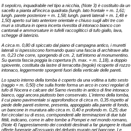
Il sepolcro, inquadrabile nel tipo a nicchia, (Note 3) è costituito da un
sacello a pianta all'incirca quadrata (
lungh
. lato frontale = m. 1,61;
lungh
. parete posteriore = m. 1,58;
lungh
. pareti laterali = m. 1,48 e
1,50) aperto sul lato anteriore orientale e chiuso sugli altri tre con
muri a struttura in opera incerta rivestita di intonaco bianco con
cantonali e ammorsature in tufelli raccogliticci di tufo giallo, lava,
schegge di laterizio.
A circa m. 0,80 di spiccato dal piano di campagna antico, i muretti
laterali si ispessiscono formando quasi una fascia di architrave alta
m. 0,23 che corre, sporgendo di cm. 2, tutt'intorno al monumentino.
Su questa fascia poggia la copertura (h. max. = m. 1,18), a doppio
spiovente, costituita da lastre di terracotta (tegole) ricoperte di rozzo
intonaco, leggermente sporgenti fuori della verticale delle pareti.
Lo spazio interno della tomba è coperto da una voltina a tutto sesto
(raggio = m. 0,50) che sulla fronte forma un arco in conci regolari di
tufo di Nocera e calcare del Sarno rivestito in antico di fine intonaco
bianco, oggi ancora piuttosto ben conservato. L'interno della tomba,
il cui piano pavimentale si approfondisce di circa m. 0,35 rispetto al
piede delle pareti esterne, presenta, appoggiato alla parete di fondo,
un bancone in muratura alto circa m. 0,40 e profondo m. 0,25; due
fori circolari su di esso, corrispondenti alle terminazioni di due tubi
fittili, indicano, come in altre tombe a Pompei e nel mondo romano,
(Note 4) l'apprestamento dei condotti destinati a far giungere le rituali
offerte funerarie all'ossuario del defunto murato nel bancone. Le