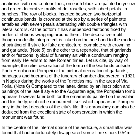
anatirosis
with red contour lines; on each block are painted in yellow
and green decorative motifs of dot rosettes, with lobed petals, in
bunches. The row of blocks, inserted between two horizontal
continuous bands, is crowned at the top by a series of palmette
antefixes with seven petals alternating with double triangles with
lateral scrolls. At the bottom it has suspended festoons fixed by
nodes of ribbons wrapping around them. The decorative motif,
though modestly interpreted, is linked on the one hand to the modes
of painting of II style for fake architecture, complete with crowning
and garlands, (Note 5) on the other to a repertoire, that of garlands
and/ or festoons, typical of funerary art with a continuum ranging
from early Hellenism to late Roman times. Let us cite, by way of
example, the relief decoration of the tomb of the Garlands outside
Porta Ercolano in Pompeii or the pictorial decoration of garlands,
bandages and bucrania of the funerary chamber discovered in 1921
in Naples during the works of the "
direttissima
" in the area of
Via
Foria
. (Note 6) Compared to the latter, dated by an inscription and
paintings of the late II style to the Augustan age, the Pompeian tomb
appears however later both for the ornaments painted on the ashlar
and for the type of niche monument itself which appears in Pompeii
only in the last decades of the city's life; this chronology can also be
deduced from the excellent state of conservation in which the
monument was found.
In the centre of the internal space of the aedicule, a small altar was
found that had unfortunately disappeared some time since. 0.54m