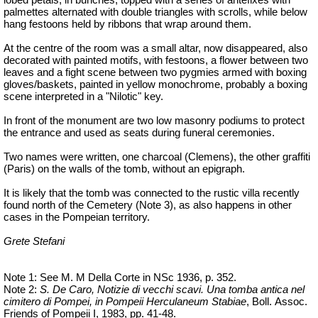
palmettes alternated with double triangles with scrolls, while below
hang festoons held by ribbons that wrap around them.
At the centre of the room was a small altar, now disappeared, also
decorated with painted motifs, with festoons, a flower between two
leaves and a fight scene between two pygmies armed with boxing
gloves/baskets, painted in yellow monochrome, probably a boxing
scene interpreted in a "Nilotic" key.
In front of the monument are two low masonry podiums to protect
the entrance and used as seats during funeral ceremonies.
Two names were written, one charcoal (Clemens), the other graffiti
(Paris) on the walls of the tomb,
without an epigraph.
It is likely that the tomb was connected to the rustic villa recently
found north of the Cemetery (Note 3),
as also happens
in other
cases in the Pompeian territory.
Grete Stefani
Note 1: See M. M Della Corte in
NSc
1936, p. 352.
Note 2:
S. De Caro, Notizie di vecchi scavi. Una tomba antica nel
cimitero di Pompei, in Pompeii Herculaneum Stabiae
,
Boll
.
Assoc.
Friends of Pompeii I, 1983, pp. 41-48.