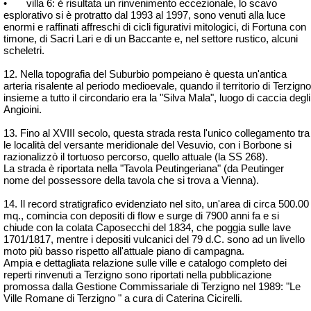
•
villa 6: è risultata un rinvenimento eccezionale, lo scavo
esplorativo si è protratto dal 1993 al 1997, sono venuti alla luce
enormi e raffinati affreschi di cicli figurativi mitologici, di Fortuna con
timone, di Sacri Lari e di un Baccante e, nel settore rustico, alcuni
scheletri.
12. Nella topografia del Suburbio pompeiano è questa un'antica
arteria risalente al periodo medioevale, quando il territorio di Terzigno
insieme a tutto il circondario era la "Silva Mala", luogo di caccia degli
Angioini.
13. Fino al XVIII secolo, questa strada resta l'unico collegamento tra
le località del versante meridionale del Vesuvio, con i Borbone si
razionalizzò il tortuoso percorso, quello attuale (la SS 268).
La strada è riportata nella "Tavola Peutingeriana" (da Peutinger
nome del possessore della tavola che si trova a Vienna).
14. Il record stratigrafico evidenziato nel sito, un'area di circa 500.00
mq., comincia con depositi di flow e surge di 7900 anni fa e si
chiude con la colata Caposecchi del 1834, che poggia sulle lave
1701/1817, mentre i depositi vulcanici del 79 d.C. sono ad un livello
moto più basso rispetto all'attuale piano di campagna.
Ampia e dettagliata relazione sulle ville e catalogo completo dei
reperti rinvenuti a Terzigno sono riportati nella pubblicazione
promossa dalla Gestione Commissariale di Terzigno nel 1989: "Le
Ville Romane di Terzigno " a cura di Caterina Cicirelli.