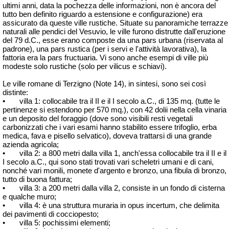
ultimi anni, data la pochezza delle informazioni, non è ancora del
tutto ben definito riguardo a estensione e configurazione) era
assicurato da queste ville rustiche. Situate su panoramiche terrazze
naturali alle pendici del Vesuvio, le ville furono distrutte dall'eruzione
del 79 d.C., esse erano composte da una pars urbana (riservata al
padrone), una pars rustica (per i servi e l'attività lavorativa), la
fattoria era la pars
fructuaria
. Vi sono anche esempi di ville più
modeste solo rustiche (solo per vilicus e schiavi).
Le ville romane di Terzigno (Note 14), in sintesi, sono sei così
distinte:
•
villa 1: collocabile tra il II e il I secolo a.C., di 135 mq. (tutte le
pertinenze si estendono per 570 mq.), con 42
dolii
nella cella vinaria
e un deposito del foraggio (dove sono visibili resti vegetali
carbonizzati che i vari esami hanno stabilito essere trifoglio, erba
medica, fava e pisello selvatico), doveva trattarsi di una grande
azienda agricola;
•
villa 2: a 800 metri dalla villa 1, anch'essa collocabile tra il II e il
I secolo a.C., qui sono stati trovati vari scheletri umani e di cani,
nonché vari monili, monete d'argento e bronzo, una fibula di bronzo,
tutto di buona fattura;
•
villa 3: a 200 metri dalla villa 2, consiste in un fondo di cisterna
e qualche muro;
•
villa 4: è una struttura muraria in opus incertum, che delimita
dei pavimenti di cocciopesto;
•
villa 5: pochissimi elementi;