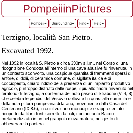
PompeiiinPictures
Pompeii
Surrounding
Find
Help
Terzigno, località San Pietro.
Excavated 1992.
Nel 1992 in località S, Pietro a circa 390m s.l.m., nel Corso di una
ricognizione Condotta all’interno di una cava abusive fu rinvenuta, in
un contesto sconvolto, una cospicua quantità di frammenti sparsi di
anfore, di
dolii
, di ceramica comune, di sigillata italica e di
cocciopesto, chiaro indizio della presenza di un impianto produttivo
agricolo, purtroppo distrutto dalle ruspe, il più alto finora rinvenuto nel
territorio di Terzigno, a conferma del noto passo di Strabone (V, 4, 8)
che celebra le pendici del Vesuvio coltivate fin quasi alla sommità e
della nota pittura pompeiana di larario, proveniente dalla Casa del
Centenario (IX.8.6), in cui il vulcano
monocipite
e rappresentato
ricoperto da filari di viti sorrette da pali, con accanto Bacco
metamorfizzato in un bel grappolo d’uva matura, nel gesto di
abbeverare la pantera.