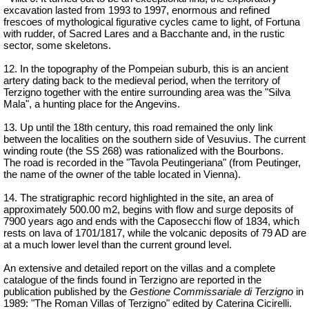
excavation lasted from 1993 to 1997, enormous and refined
frescoes of mythological figurative cycles came to light, of Fortuna
with rudder, of Sacred Lares and a Bacchante and, in the rustic
sector, some skeletons.
12. In the topography of the Pompeian suburb, this is an ancient
artery dating back to the medieval period, when the territory of
Terzigno together with the entire surrounding area was the "Silva
Mala", a hunting place for the Angevins.
13. Up until the 18th century, this road remained the only link
between the localities on the southern side of Vesuvius. The current
winding route (the SS 268) was rationalized with the Bourbons.
The road is recorded in the "Tavola Peutingeriana" (from Peutinger,
the name of the owner of the table located in Vienna).
14. The stratigraphic record highlighted in the site, an area of
approximately 500.00 m2, begins with flow and surge deposits of
7900 years ago and ends with the Caposecchi flow of 1834, which
rests on lava of 1701/1817, while the volcanic deposits of 79 AD are
at a much lower level than the current ground level.
An extensive and detailed report on the villas and a complete
catalogue of the finds found in Terzigno are reported in the
publication published by the
Gestione Commissariale di Terzigno
in
1989: "The Roman Villas of Terzigno" edited by Caterina Cicirelli.