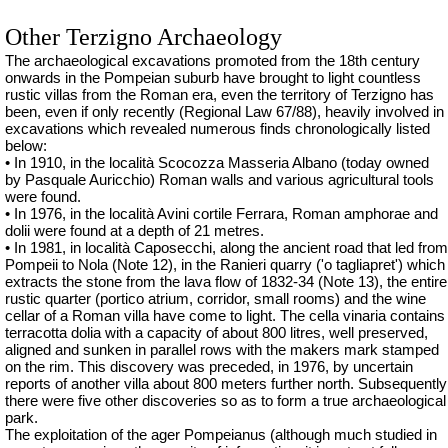
Other Terzigno Archaeology
The archaeological excavations promoted from the 18th century
onwards in the Pompeian suburb have brought to light countless
rustic villas from the Roman era, even the territory of Terzigno has
been, even if only recently (Regional Law 67/88), heavily involved in
excavations which revealed numerous finds chronologically listed
below:
• In 1910, in the località Scocozza Masseria Albano (today owned
by Pasquale Auricchio) Roman walls and various agricultural tools
were found.
• In 1976, in the località Avini cortile Ferrara, Roman amphorae and
dolii
were found at a depth of 21 metres.
• In 1981, in località Caposecchi, along the ancient road that led from
Pompeii to Nola (Note 12), in the Ranieri quarry (
'o
tagliapret
'
) which
extracts the stone from the lava flow of 1832-34 (Note 13), the entire
rustic quarter (portico atrium, corridor, small rooms) and the wine
cellar of a Roman villa have come to light. The cella vinaria contains
terracotta dolia with a capacity of about 800 litres, well preserved,
aligned and sunken in parallel rows with the makers mark stamped
on the rim. This discovery was preceded, in 1976, by uncertain
reports of another villa about 800 meters further north. Subsequently
there were five other discoveries so as to form a true archaeological
park.
The exploitation of the ager Pompeianus (although much studied in