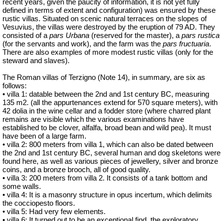
recent years, given the paucity of information, it is not yet fully
defined in terms of extent and configuration) was ensured by these
rustic villas. Situated on scenic natural terraces on the slopes of
Vesuvius, the villas were destroyed by the eruption of 79 AD. They
consisted of a
pars Urbana
(reserved for the master), a
pars rustica
(for the servants and work), and the farm was the
pars fructuaria
.
There are also examples of more modest rustic villas (only for the
steward and slaves).
The Roman villas of Terzigno (Note 14), in summary, are six as
follows:
• villa 1: datable between the 2nd and 1st century BC, measuring
135 m2. (all the appurtenances extend for 570 square meters), with
42 dolia in the wine cellar and a fodder store (where charred plant
remains are visible which the various examinations have
established to be clover, alfalfa, broad bean and wild pea). It must
have been of a large farm.
• villa 2: 800 meters from villa 1, which can also be dated between
the 2nd and 1st century BC, several human and dog skeletons were
found here, as well as various pieces of jewellery, silver and bronze
coins, and a bronze brooch, all of good quality.
• villa 3: 200 meters from villa 2. It consists of a tank bottom and
some walls.
• villa 4: It is a masonry structure in opus incertum, which delimits
the cocciopesto floors.
• villa 5: Had very few elements.
• villa 6: It turned out to be an exceptional find, the exploratory