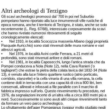
Altri archeologi di Terzigno
Gli scavi archeologici promossi dal '700 in poi nel Suburbio
pompeiano hanno riportato alla luce innumerevoli ville rustiche di
epoca romana, anche il territorio di Terzigno, è stato, anche se solo
recentemente (L. Reg. 67/88), interessato corposamente da scavi
che hanno rivelato numerosi ritrovamenti di seguito
cronologicamente elencati:
•
Nel 1910, in località Scocozza masseria Albano (oggi proprietà
Pasquale Auricchio) sono stati rinvenuti delle mura romane e vari
attrezzi agricoli.
•
Nel 1976, in località Avini cortile Ferrara, a 21 metri di
profondità, sono stati rinvenuti anfore e
dolii
romani.
•
Nel 1981, in località Caposecchi, lungo l'antica strada che da
Pompei conduceva a Nola (Note 12), nella Cava Ranieri ('o
tagliapret
') che estrae la pietra della colata lavica del 1832-34 (Note
13), è venuto alla luce l'intero quartiere rustico (atrio porticato,
corridoio, stanzette) e la cella vinaria di una villa romana, la cella
contiene
dolii
in terracotta con una capacità di circa 800 litri, ben
conservati, allineati e infossati a file parallele con il marchio di
fabbrica impresso sull'orlo. Questo rinvenimento fu preceduto, nel
1976, da segnalazioni incerte di un'altra villa a circa 800 metri più a
nord. Successivamente si sono avuti altri cinque rinvenimenti tanto
da formare un vero parco archeologico.
Lo sfruttamento
dell'ager
Pompeianus (seppur molto studiato negli