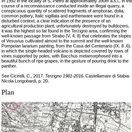
In 1992 in the locality of S, Pietro at approximately 390m
a.s.l
., in the
course of a reconnaissance conducted inside an illegal quarry, a
conspicuous quantity of scattered fragments of amphorae, dolia,
common pottery, Italic sigillata and earthenware were found in a
disturbed context, a clear indication of the presence of an
agricultural production plant, unfortunately destroyed by bulldozers,
it was the highest so far found in the Terzigno area, confirming the
well-known passage from Strabo (V, 4, 8) that celebrates the slopes
of Vesuvius cultivated almost to the summit and the well-known
Pompeian lararium painting, from the Casa del Centenario (IX. 8 .6),
in which the single-headed volcano is depicted covered by rows of
vines supported by poles, with Bacchus metamorphosed into a
beautiful bunch of ripe grapes, in the gesture of pouring drink to the
panther.
See Cicirelli, C., 2017.
Terzigno 1981-2016
. Castellamare di Stabia:
Nicola Longobardi, p. 20.
Plan