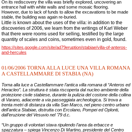
On its rediscovery the villa was briefly explored, uncovering an
entrance hall with white walls and some mosaic flooring.
However, due to lack of funds to allow the excavations to be made
stable, the building was again re-buried.
Little is known about the uses of the villa: in addition to the
discoveries of 2006, we learn from the writings of Karl Weber
that there were rooms used for selling, testified by the large
quantity of scales and coins, sometimes even in gold, found.
https://sites.google.com/site/ad79eruption/stabiae/villa-of-anteros-
and-hercules
01/06/2006 TORNA ALLA LUCE UNA VILLA ROMANA
A CASTELLAMMARE DI STABIA (NA)
Torna alla luce a Castellammare l’antica villa romana di “Anteros ed
Heracleo”. La struttura è stata riscoperta dal nucleo ambiente della
protezione civile stabiese, durante la pulizia del costone della collina
di Varano, adiacente a via passeggiata archeologica. Si trova a
trenta metri di distanza da villa San Marco, nel pieno centro urbano
dell’antica Stabiae, distrutta con Ercolano, Pompei ed Oplonti,
dall’eruzione del Vesuvio nel ’79 d.c.
“Un gruppo di volontari stava ripulendo l’area da erbacce e
spazzatura – spiega Vincenzo Di Martino, presidente del Centro