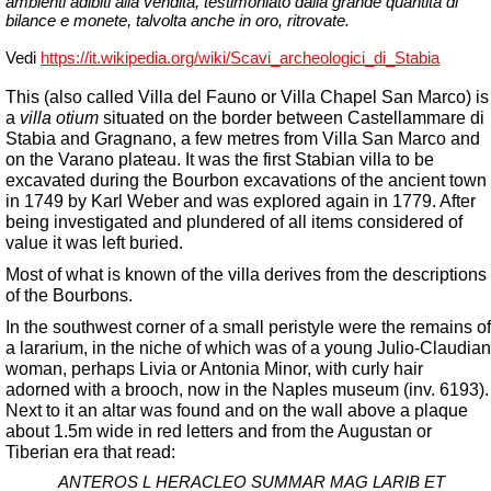
ambienti adibiti alla vendita, testimoniato dalla grande quantità di
bilance e monete, talvolta anche in oro, ritrovate.
Vedi
https://it.wikipedia.org/wiki/Scavi_archeologici_di_Stabia
This (also called Villa del Fauno or Villa Chapel San Marco) is
a
villa
otium
situated on the border between Castellammare di
Stabia and Gragnano, a few metres from Villa San Marco and
on the Varano plateau. It was the first Stabian villa to be
excavated during the Bourbon excavations of the ancient town
in 1749 by Karl Weber and was explored again in 1779. After
being investigated and plundered of all items considered of
value it was left buried.
Most of what is known of the villa derives from the descriptions
of the Bourbons.
In the southwest corner of a small peristyle were the remains of
a lararium, in the niche of which was of a young Julio-Claudian
woman, perhaps Livia or Antonia Minor, with curly hair
adorned with a brooch, now in the Naples museum (inv. 6193).
Next to it an altar was found and on the wall above a plaque
about 1.5m wide in red letters and from the Augustan or
Tiberian era that read:
ANTEROS L HERACLEO SUMMAR MAG LARIB ET