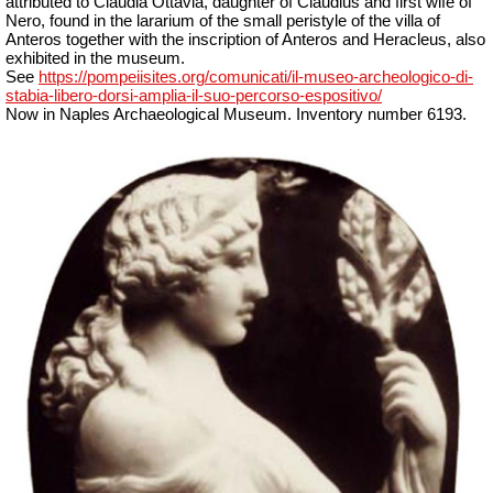
attributed to Claudia Ottavia, daughter of Claudius and first wife of
Nero, found in the lararium of the small peristyle of the villa of
Anteros together with the inscription of Anteros and
Heracleus
, also
exhibited in the museum.
See
https://pompeiisites.org/comunicati/il-museo-archeologico-di-
stabia-libero-dorsi-amplia-il-suo-percorso-espositivo/
Now in Naples Archaeological Museum. Inventory number 6193.