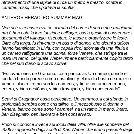
ritrovamento di una lapide di circa un metro e mezzo, scritta in
caratteri rossi, che riportava la scritta:
ANTEROS HERACLEO SUMMAR MAG
Non si è a conoscenza se si tratta del nome di uno o due magistrati
ma è ben nota la loro funzione nell'ager, ossia quella di conservare i
documenti del villaggio, riscuotere le tasse e organizzare le feste.
Oltre alla targa, fu rinvenuto un busto di donna, che alcuni studiosi
hanno identificato in Livia, con capelli ricci adornati da una fibula e
un cameo raffigurante una donna, forse Venere, che stringe tra le
mani un ramo, del quale Weber rimane particolarmente colpito tanto
che nel suo diario di scavo scrive:
"
Escavaciones
de
Grañano
: cosa particular. Un cameo, donde el
fondo á hondo parece como cristalino, y el medio busto de mujer o
Venere blanco como son los cameos, y tiene un ramo en mano,
entero, y bien
desiñado
, y bien
travajado
, y bien conservado".
Scavi di Gragnano: cosa particolare. Un cammeo, il cui sfondo in
profondità sembra come cristallino, e il mezzobusto di donna o
Venere, bianco come sono i cammei, ha un ramo in mano, intero,
ben disegnato, ben lavorato e ben conservato.
Poco si conosce invece sui locali della villa: oltre alle scoperte del
2006 si apprende dagli scritti di Karl Weber che erano presenti degli