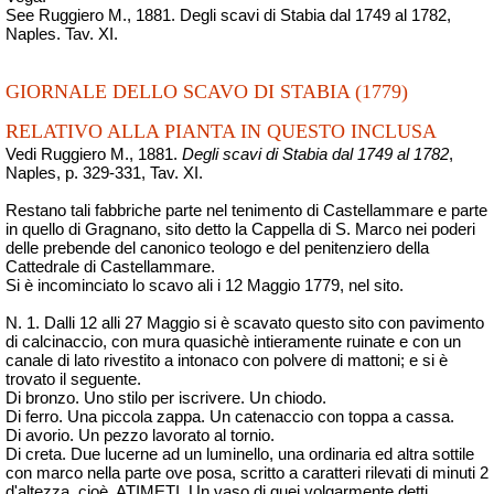
See Ruggiero M., 1881. Degli scavi di Stabia dal 1749 al 1782,
Naples. Tav. XI.
GIORNALE DELLO SCAVO DI STABIA (1779)
RELATIVO ALLA PIANTA IN QUESTO INCLUSA
Vedi Ruggiero M., 1881.
Degli scavi di Stabia dal 1749 al 1782
,
Naples, p. 329-331, Tav. XI.
Restano tali fabbriche parte nel tenimento di Castellammare e parte
in quello di Gragnano, sito detto la Cappella di S. Marco nei poderi
delle prebende del canonico teologo e del
penitenziero
della
Cattedrale di Castellammare.
Si è incominciato lo scavo ali i 12
Maggio
1779, nel sito.
N. 1. Dalli 12 alli 27
Maggio
si è scavato questo sito con
pavimento
di calcinaccio, con mura
quasichè
intieramente ruinate e con un
canale di lato rivestito a intonaco con polvere di mattoni; e si è
trovato il seguente.
Di bronzo. Uno stilo per iscrivere. Un chiodo.
Di ferro. Una piccola zappa. Un catenaccio con toppa a cassa.
Di avorio. Un pezzo lavorato al tornio.
Di creta. Due lucerne ad un luminello, una ordinaria ed altra sottile
con marco nella parte ove posa, scritto a caratteri rilevati di minuti
2
d'altezza, cioè, ATIMETI. Un vaso di quei volgarmente detti