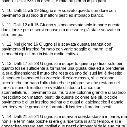
palmo 1 e l'altezza di once 2, è rotta all'intorno in più parti.
N. 10. Dalli 11 alli 19
Giugno
si è scavato questo corridore con
pavimento di astrico di mattoni pesti ed intonaco bianco.
N. 11. Dalli 12 alli 15
Giugno
si sono scavate solo in parte queste
due stanze per essersi conosciuto di essere già state scavate in
altro tempo.
N. 12. Nel giorno 16
Giugno
si è scavata questa stanza con
pavimento di lastrico formato con varie scaglie di marmi e gl'
intonachi dipinti, ma in istato molto cattivo.
N. 13. Dalli 17 alli 28
Giugno
si è scoperto questo portico, solo per
quanto fosse sufficiente a formarne una giusta idea ed a prenderne
la sua dimensione; il muro che resta da uno de' suoi lati è rivestito
d'intonaco bianco ed ha zoccolo di colore rosso, sì le colonne
piccole che formano l'altro Iato che le più grosse che restano nel
mezzo sono di mattoni e rivestile di stucco bianco con
scannellature. Il pavimento dal muro alle colonne grandi è di lastrico
mescolato con mattoni pesti; da queste colonne alle più piccole il
pavimento è di un lastrico ordinario e quasi di calcinaccio; il canale
per ricevere le grondaie è formato di lastrico di mattoni pesti.
N. 14. Dalli 21 alli 24
Giugno
si è scavata questa stanza in parte, ma
non si è terminata poiché si era già ricercata in altro tempo, e si è
conosciuto essere stati tagliati due pezzi d'intonachi dalle sue mura.