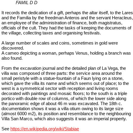
FAMIL D
D
It records the dedication of a gift, perhaps the altar itself, to the Lares
and the Familia by the freedman Anteros and the servant
Heracleus
,
an employee of the administration of finance, both
magistratus
,
officials of the cult. They had the tasks of keeping the documents of
the village, collecting taxes and organising festivals.
A large number of scales and coins, sometimes in gold were
discovered.
A cameo depicting a woman, perhaps Venus, holding a branch was
also found.
From the excavation journal and the detailed plan of La Vega, the
villa was composed of three parts: the service area around the
small peristyle with a statue-fountain of a Faun lying on a stone,
which gave the villa its name and which seems out of place; to the
west is a symmetrical sector with reception and living rooms
decorated with paintings and mosaic floors; to the south is a triple
portico with double row of columns, of which the lower side along
the panoramic edge of about 46 m was excavated. The 18th c.
documentation shows it was a villa
otium
owing to its large size
(almost 6000 m2), its position and resemblance to the neighbouring
Villa San Marco, which also suggests it was an imperial property.
See
https://en.wikipedia.org/wiki/Stabiae