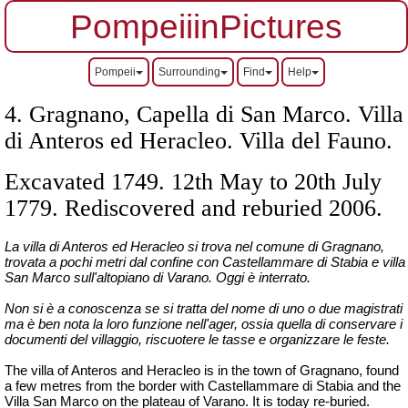
PompeiiinPictures
Pompeii
Surrounding
Find
Help
4.
Gragnano, Capella di San Marco. Villa
di Anteros ed Heracleo.
Villa del Fauno.
Excavated 1749. 12th May to 20th July
1779. Rediscovered and reburied 2006.
La villa di Anteros ed Heracleo si trova nel comune di Gragnano,
trovata a pochi metri dal confine con Castellammare di Stabia e villa
San Marco sull'altopiano di Varano.
Oggi è interrato.
Non si è a conoscenza se si tratta del nome di uno o due magistrati
ma è ben nota la loro funzione nell'ager, ossia quella di conservare i
documenti del villaggio, riscuotere le tasse e organizzare le feste.
The villa of Anteros and Heracleo is in the town of Gragnano, found
a few metres from the border with Castellammare di Stabia and the
Villa San Marco on the plateau of Varano. It is today re-buried.