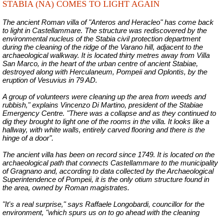
STABIA (NA) COMES TO LIGHT AGAIN
The ancient Roman villa of "Anteros and Heracleo" has come back
to light in Castellammare. The structure was rediscovered by the
environmental nucleus of the Stabia civil protection department
during the cleaning of the ridge of the Varano hill, adjacent to the
archaeological walkway. It is located thirty metres away from Villa
San Marco, in the heart of the urban centre of ancient Stabiae,
destroyed along with Herculaneum, Pompeii and Oplontis, by the
eruption of Vesuvius in 79 AD.
A group of volunteers were cleaning up the area from weeds and
rubbish," explains Vincenzo Di Martino, president of the Stabiae
Emergency Centre. "There was a collapse and as they continued to
dig
they brought to light one of the rooms in the villa. It looks like a
hallway, with white walls, entirely carved flooring and there is the
hinge of a door".
The ancient villa has been on record since 1749. It is located on the
archaeological path that connects Castellammare to the municipality
of Gragnano and, according to data collected by the Archaeological
Superintendence of Pompeii, it is the only
otium
structure found in
the area, owned by Roman magistrates.
"It's a real surprise," says Raffaele Longobardi, councillor for the
environment, "which spurs us on to go ahead with the cleaning