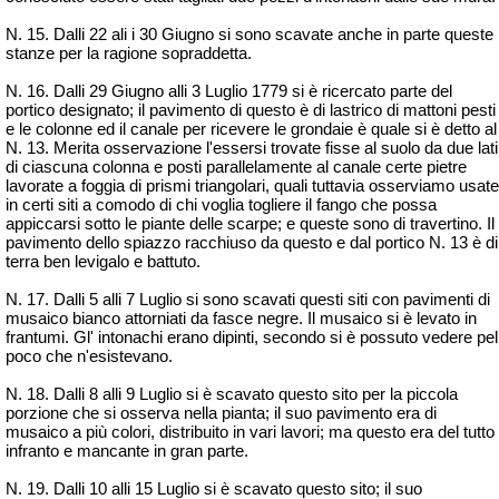
N. 15. Dalli 22 ali i 30
Giugno
si sono scavate anche in parte queste
stanze per la ragione sopraddetta.
N. 16. Dalli 29
Giugno
alli 3 Luglio 1779 si è ricercato parte del
portico designato; il pavimento di questo è di lastrico di mattoni pesti
e le colonne ed il canale per ricevere le grondaie è quale si è detto al
N. 13. Merita osservazione l'essersi trovate fisse al suolo da due lati
di ciascuna colonna e posti parallelamente al canale certe pietre
lavorate a foggia di prismi triangolari, quali tuttavia osserviamo usate
in certi siti a comodo di chi voglia togliere il fango che possa
appiccarsi sotto le piante delle scarpe; e queste sono di travertino. Il
pavimento dello spiazzo racchiuso da questo e dal portico N. 13 è di
terra ben levigalo e battuto.
N. 17. Dalli 5 alli 7
Luglio
si sono scavati questi siti con pavimenti di
musaico bianco attorniati da fasce negre. Il musaico si è levato in
frantumi. Gl' intonachi erano dipinti, secondo si è possuto vedere pel
poco che n'esistevano.
N. 18. Dalli 8 alli 9
Luglio
si è scavato questo sito per la piccola
porzione che si osserva nella pianta; il suo pavimento era di
musaico a più colori, distribuito in vari lavori; ma questo era del tutto
infranto e mancante in gran parte.
N. 19. Dalli 10 alli 15
Luglio
si è scavato questo sito; il suo