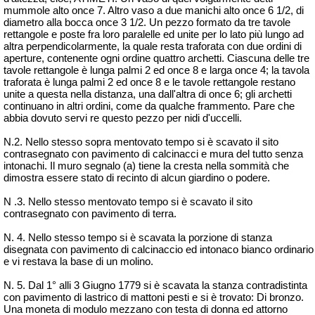
mummole
alto once 7. Altro vaso a due manichi alto once 6 1/2, di
diametro alla bocca once 3 1/2. Un pezzo formato da tre tavole
rettangole e poste fra loro
paralelle
ed unite per
lo
lato più lungo ad
altra perpendicolarmente, la quale resta traforata con due ordini di
aperture, contenente ogni ordine quattro archetti. Ciascuna delle tre
tavole rettangole è lunga palmi 2 ed once 8 e larga once 4; la tavola
traforata è lunga palmi 2 ed once 8 e le tavole rettangole restano
unite a questa nella distanza, una dall'altra di once 6; gli archetti
continuano in altri ordini, come da qualche frammento. Pare che
abbia dovuto servi re questo pezzo per nidi d'uccelli.
N.2. Nello stesso sopra mentovato tempo si è
scavato
il sito
contrasegnato
con pavimento di calcinacci e mura del tutto senza
intonachi. Il muro segnalo (a) tiene la cresta nella sommità che
dimostra essere stato di recinto di alcun giardino o podere.
N .3. Nello stesso mentovato tempo si è scavato il sito
contrasegnato
con pavimento di terra.
N. 4. Nello stesso tempo si è scavata la porzione di stanza
disegnata con pavimento di calcinaccio ed intonaco bianco ordinario
e vi restava la base di un molino.
N. 5. Dal
1°
alli 3 Giugno 1779 si è scavata la stanza
contradistinta
con pavimento di lastrico di mattoni pesti e si è trovato: Di bronzo.
Una moneta di modulo mezzano con testa di donna ed attorno