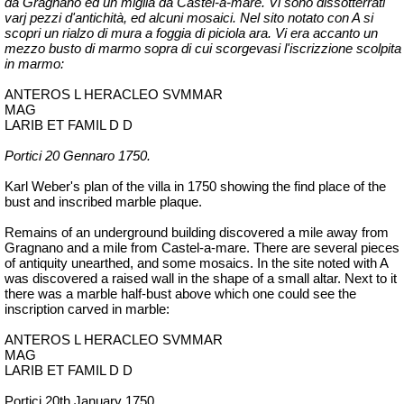
da Gragnano ed un miglia da Castel-a-mare. Vi sono dissotterrati
varj
pezzi d'antichità, ed alcuni mosaici. Nel sito notato con A si
scopri un rialzo di mura a foggia di
piciola
ara. Vi era accanto un
mezzo busto di marmo sopra di cui
scorgevasi
l'
iscrizzione
scolpita
in marmo:
ANTEROS L HERACLEO SVMMAR
MAG
LARIB ET FAMIL D
D
Portici 20 Gennaro 1750.
Karl Weber's plan of the villa in 1750 showing the find place of the
bust and inscribed marble plaque.
Remains of an underground building discovered a mile away from
Gragnano and a mile from Castel-a-mare. There are several pieces
of antiquity unearthed, and some mosaics. In the site noted with A
was discovered a raised wall in the shape of a small altar. Next to it
there was a marble half-bust above which one could see the
inscription carved in marble:
ANTEROS L HERACLEO SVMMAR
MAG
LARIB ET FAMIL D
D
Portici 20th January 1750.