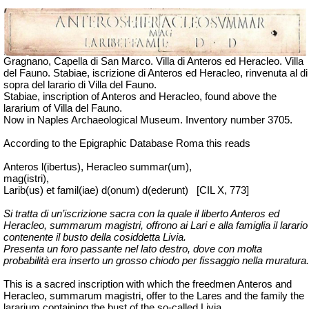
Gragnano, Capella di San Marco. Villa di Anteros ed Heracleo. Villa
del Fauno. Stabiae, iscrizione di Anteros ed Heracleo, rinvenuta al di
sopra del larario di Villa del Fauno.
Stabiae, inscription of Anteros and Heracleo, found above the
lararium of Villa del Fauno.
Now in Naples Archaeological Museum. Inventory number 3705.
According to the Epigraphic Database Roma this reads
Anteros l(ibertus), Heracleo summar(um),
mag(istri),
Larib(us) et famil(iae) d(onum) d(ederunt)
[
CIL X, 773]
Si tratta di un’iscrizione sacra con la quale il liberto Anteros ed
Heracleo, summarum magistri, offrono ai Lari e alla famiglia il larario
contenente il busto della cosiddetta Livia.
Presenta un foro passante nel lato destro, dove con molta
probabilità era inserto un grosso chiodo per fissaggio nella muratura.
This is a sacred inscription with which the freedmen Anteros and
Heracleo, summarum magistri, offer to the Lares and the family the
lararium containing the bust of the so-called Livia.