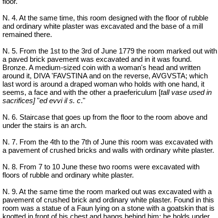
floor.
N. 4. At the same time, this room designed with the floor of rubble
and ordinary white plaster was excavated and the base of a mill
remained there.
N. 5. From the 1st to the 3rd of June 1779 the room marked out with
a paved brick pavement was excavated and in it was found.
Bronze. A medium-sized coin with a woman's head and written
around it, DIVA 'FAVSTINA and on the reverse, AVGVSTA; which
last word is around a draped woman who holds with one hand, it
seems, a face and with the other a praefericulum [
tall vase used in
sacrifices]
"
ed
evvi
il s. c
."
N. 6. Staircase that goes up from the floor to the room above and
under the stairs is an arch.
N. 7. From the 4th to the 7th of June this room was excavated with
a pavement of crushed bricks and walls with ordinary white plaster.
N. 8. From 7 to 10 June these two rooms were excavated with
floors of rubble and ordinary white plaster.
N. 9. At the same time the room marked out was excavated with a
pavement of crushed brick and ordinary white plaster. Found in this
room was a statue of a Faun lying on a stone with a goatskin that is
knotted in front of his chest and hangs behind him; he holds under