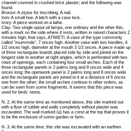
channel covered in crushed brick plaster; and the following was
found.
Bronze: A stylus for inscribing. A nail.
Iron: A small hoe. A latch with a case lock.
Ivory: A piece worked on a lathe.
Clay: Two single spout oil lamps, one ordinary and the other thin,
with a mark on the side where it rests, written in raised characters 2
minutes high, that says, ATIMETI. A vase of the type commonly
called "
mummole
", 7 onces high. Another vase with two handles, 6
1/2 onces high, diameter at the mouth 3 1/2 onces. A piece made up
of three rectangular boards placed side by side and joined on the
longest side to another at right angles, which is perforated with two
rows of openings, each containing four small arches. Each of the
three rectangular panels is 2 palms long and 8 onces wide and 4
onces long; the openwork panel is 2 palms long and 8 onces wide
and the rectangular panels are joined to it at a distance of 6 onces
one from the other; the small arches continue in other orders, as
can be seen from some fragments. It seems that this piece was
used for birds' nests.
N. 2. At the same time as mentioned above, this site marked out
with a floor of rubble and walls completely without plaster was
excavated. The wall marked (a) has a crest at the top that proves it
to be the enclosure of some garden or farm.
N .3. At the same time, this site was excavated with an earthen