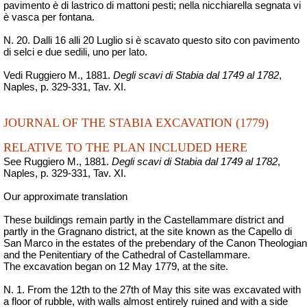
pavimento è di lastrico di mattoni pesti; nella
nicchiarella
segnata vi
è vasca per fontana.
N. 20. Dalli 16 alli 20
Luglio
si è scavato questo sito con pavimento
di selci e due sedili, uno per lato.
Vedi Ruggiero M., 1881.
Degli scavi di Stabia dal 1749 al 1782
,
Naples, p. 329-331, Tav. XI.
JOURNAL OF THE STABIA EXCAVATION (1779)
RELATIVE TO THE PLAN INCLUDED HERE
See Ruggiero M., 1881.
Degli scavi di Stabia dal 1749 al 1782
,
Naples, p. 329-331, Tav. XI.
Our approximate translation
These buildings remain partly in the Castellammare district and
partly in the Gragnano district, at the site known as the Capello di
San Marco in the estates of the prebendary of the Canon Theologian
and the Penitentiary of the Cathedral of Castellammare.
The excavation began on 12 May 1779, at the site.
N. 1. From the 12th to the 27th of May this site was excavated with
a floor of rubble, with walls almost entirely ruined and with a side