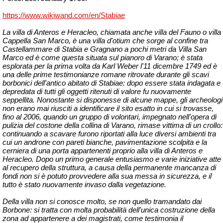
https://www.wikiwand.com/en/Stabiae
La villa di Anteros e Heracleo, chiamata anche villa del Fauno o villa
Cappella San Marco, è una villa d'otium che sorge al confine tra
Castellammare di Stabia e Gragnano a pochi metri da Villa San
Marco ed è come questa situata sul pianoro di Varano; è stata
esplorata per la prima volta da Karl Weber l'11 dicembre 1749 ed è
una delle prime testimonianze romane ritrovate durante gli scavi
borbonici dell'antico abitato di Stabiae: dopo essere stata indagata e
depredata di tutti gli oggetti ritenuti di valore fu nuovamente
seppellita. Nonostante si disponesse di alcune mappe, gli archeologi
non erano mai riusciti a identificare il sito esatto in cui si trovasse,
fino al 2006, quando un gruppo di volontari, impegnato nell'opera di
pulizia del costone della collina di Varano, rimase vittima di un crollo:
continuando a scavare furono riportati alla luce diversi ambienti tra
cui un androne con pareti bianche, pavimentazione scolpita e la
cerniera di una porta appartenenti proprio alla villa di Anteros e
Heracleo. Dopo un primo generale entusiasmo e varie iniziative atte
al recupero della struttura, a causa della permanente mancanza di
fondi non si è potuto provvedere alla sua messa in sicurezza, e il
tutto è stato nuovamente invaso dalla vegetazione.
Della villa non si conosce molto, se non quello tramandato dai
Borbone: si tratta con molta probabilità dell'unica costruzione della
zona ad appartenere a dei magistrati, come testimonia il