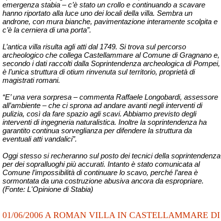
emergenza stabia – c’è stato un crollo e continuando a scavare
hanno riportato alla luce uno dei locali della villa. Sembra un
androne, con mura bianche, pavimentazione interamente scolpita e
c’è la cerniera di una porta”.
L’antica villa risulta agli atti dal 1749. Si trova sul percorso
archeologico che collega Castellammare al Comune di Gragnano e,
secondo i dati raccolti dalla Soprintendenza archeologica di Pompei,
è l’unica struttura di otium rinvenuta sul territorio, proprietà di
magistrati romani.
“E’ una vera sorpresa – commenta Raffaele Longobardi, assessore
all’ambiente – che ci sprona ad andare avanti negli interventi di
pulizia, così da fare spazio agli scavi. Abbiamo previsto degli
interventi di ingegneria naturalistica.
Inoltre
la soprintendenza ha
garantito continua sorveglianza per difendere la struttura da
eventuali atti vandalici”.
Oggi stesso si recheranno sul posto dei tecnici della soprintendenza
per dei sopralluoghi più accurati. Intanto è
stato
comunicata al
Comune l’impossibilità di continuare lo scavo, perché l’area è
sormontata da una costruzione abusiva ancora da espropriare.
(Fonte: L'Opinione di Stabia)
01/06/2006 A ROMAN VILLA IN CASTELLAMMARE DI