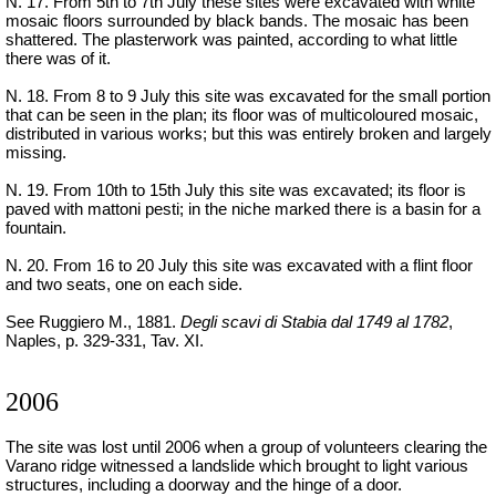
N. 17. From 5th to 7th July these sites were excavated with white
mosaic floors surrounded by black bands. The mosaic has been
shattered. The plasterwork was painted, according to what little
there was of it.
N. 18. From 8 to 9 July this site was excavated for the small portion
that can be seen in the plan; its floor was of multicoloured mosaic,
distributed in various works; but this was entirely broken and largely
missing.
N. 19. From 10th to 15th July this site was excavated; its floor is
paved with mattoni pesti; in the niche marked there is a basin for a
fountain.
N. 20. From 16 to 20 July this site was excavated with a flint floor
and two seats, one on each side.
See Ruggiero M., 1881.
Degli scavi di Stabia dal 1749 al 1782
,
Naples, p. 329-331, Tav. XI.
2006
The site was lost until 2006 when a group of volunteers clearing the
Varano ridge witnessed a landslide which brought to light various
structures, including a doorway and the hinge of a door.