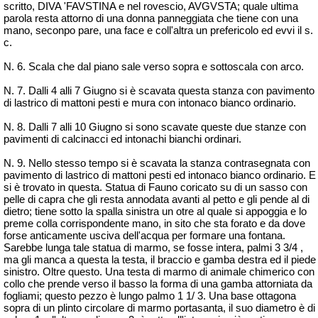
scritto, DIVA 'FAVSTINA e nel rovescio, AVGVSTA; quale ultima
parola resta attorno di una donna panneggiata che tiene con una
mano,
seconpo
pare, una face e coll'altra un prefericolo ed
evvi
il s.
c.
N. 6. Scala che dal piano sale verso sopra e sottoscala con arco.
N. 7. Dalli 4 alli 7
Giugno
si è scavata questa stanza con pavimento
di lastrico di mattoni pesti e mura con intonaco bianco ordinario.
N. 8. Dalli 7 alli 10
Giugno
si sono scavate queste due stanze con
pavimenti di calcinacci ed intonachi bianchi ordinari.
N. 9. Nello stesso tempo si è scavata la stanza
contrasegnata
con
pavimento di lastrico di mattoni pesti ed intonaco bianco ordinario. E
si è trovato in questa. Statua di Fauno coricato su di un sasso con
pelle di capra che gli resta annodata avanti al petto e gli pende al di
dietro; tiene sotto la spalla sinistra un otre al quale si appoggia e lo
preme colla corrispondente mano, in sito che sta forato e da dove
forse anticamente usciva dell'acqua per formare una fontana.
Sarebbe lunga tale
statua
di marmo, se fosse intera, palmi 3 3/
4 ,
ma gli manca a questa la testa, il braccio e gamba destra ed il piede
sinistro. Oltre questo. Una testa di marmo di animale chimerico con
collo che prende verso il basso la forma di una gamba attorniata da
fogliami; questo pezzo è lungo palmo 1 1/ 3. Una base ottagona
sopra di un plinto circolare di marmo portasanta, il suo diametro è di