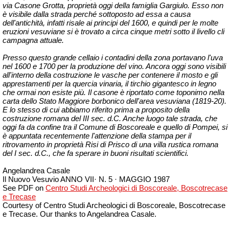
via Casone Grotta, proprietà oggi della famiglia Gargiulo. Esso non
è visibile dalla strada perché sottoposto ad essa a causa
dell'antichità, infatti risale ai principi del 1600, e quindi per le molte
eruzioni vesuviane si è trovato a circa cinque metri sotto il livello cli
campagna attuale.
Presso questo grande cellaio i contadini della zona portavano l'uva
nel 1600 e 1700 per la produzione del vino. Ancora oggi sono visibili
all'interno della costruzione le vasche per contenere il mosto e gli
apprestamenti per la quercia vinaria, il tirchio gigantesco in legno
che ormai non esiste più. Il casone è riportato come toponimo nella
carta dello Stato Maggiore borbonico dell'area vesuviana (1819-20).
E
lo stesso di cui abbiamo riferito prima a proposito della
costruzione romana del III sec. d.C. Anche luogo tale strada, che
oggi fa da confine tra il Comune di Boscoreale e quello di Pompei, si
è appuntata recentemente l'attenzione della stampa per il
ritrovamento in proprietà Risi di Prisco di una villa rustica romana
del I sec. d.C., che fa sperare in buoni risultati scientifici.
Angelandrea Casale
Il Nuovo Vesuvio ANNO VII· N. 5 · MAGGIO 1987
See PDF on
Centro Studi Archeologici di Boscoreale, Boscotrecase
e Trecase
Courtesy of Centro Studi Archeologici di Boscoreale, Boscotrecase
e Trecase.
Our thanks to Angelandrea Casale.