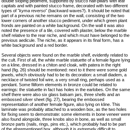
double sloping pediment, supported by stucco half-pillars with leaf
capitals and with painted stucco frame, decorated with two different
types of "
kyma reverso
" (backward waves?). It should be noted that
part of a previous niche remains on the wall, consisting of the two
lower corners of another stucco pediment, under which green plant
fronds are painted on a white background. On the wall it was also
noted the presence of a tile, covered with plaster, below the marble
shelf relative to the rear niche, and which must have belonged to the
previous aedicule. The niche, as it appears in its final form, has a
white background and a red border.
Several objects were found on the marble shelf, evidently related to
the cult. First of all, the white marble statuette of a female figure lying
on a kline, dressed in a chiton and cloak, with patera in the right
hand (fig. 26) should be mentioned: next to it there were some gold
jewels, which obviously had to be its decoration: a small diadem, a
necklace of twisted foil wire, a very small ring, perhaps used as a
pendant. Some filiform elements in bronze could be related to
earrings: the statuette in fact has holes in the earlobes. On the same
shelf there were also six glass balsam jars, three shells and an
embossed silver sheet (fig. 27), bearing the embossed
representation of another female figure, also lying on kline. This
laminate was probably attached to a wooden box, as the two holes
for fixing seem to demonstrate: some elements in bone veneer were
also found alongside, three knobs also in bone, as well as small
bronze parts (nails, rings, pins etc.), which probably had to be part
of the aforementioned box, although it is extremely difficult to