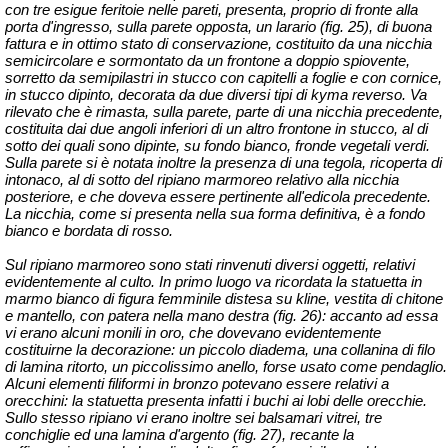
con tre esigue feritoie nelle pareti, presenta, proprio di fronte alla
porta d'ingresso, sulla parete opposta, un larario (fig. 25), di buona
fattura e in ottimo stato di conservazione, costituito da una nicchia
semicircolare e sormontato da un frontone a doppio spiovente,
sorretto da semipilastri in stucco con capitelli a foglie e con cornice,
in stucco dipinto, decorata da due diversi tipi di kyma reverso. Va
rilevato che è rimasta, sulla parete, parte di una nicchia precedente,
costituita dai due angoli inferiori di un altro frontone in stucco, al di
sotto dei quali sono dipinte, su fondo bianco, fronde vegetali verdi.
Sulla parete si è notata inoltre la presenza di una tegola, ricoperta di
intonaco, al di sotto del ripiano marmoreo relativo alla nicchia
posteriore, e che doveva essere pertinente all'edicola precedente.
La nicchia, come si presenta nella sua forma definitiva, è a fondo
bianco e bordata di rosso.
Sul ripiano marmoreo sono stati rinvenuti diversi oggetti, relativi
evidentemente al culto. In primo luogo va ricordata la statuetta in
marmo bianco di figura femminile distesa su kline, vestita di chitone
e mantello, con patera nella mano destra (fig. 26): accanto ad essa
vi erano alcuni monili in oro, che dovevano evidentemente
costituirne la decorazione: un piccolo diadema, una collanina di filo
di lamina ritorto, un piccolissimo anello, forse usato come pendaglio.
Alcuni elementi filiformi in bronzo potevano essere relativi a
orecchini: la statuetta presenta infatti i buchi ai lobi delle orecchie.
Sullo stesso ripiano vi erano inoltre sei balsamari vitrei, tre
conchiglie ed una lamina d'argento (fig. 27), recante la