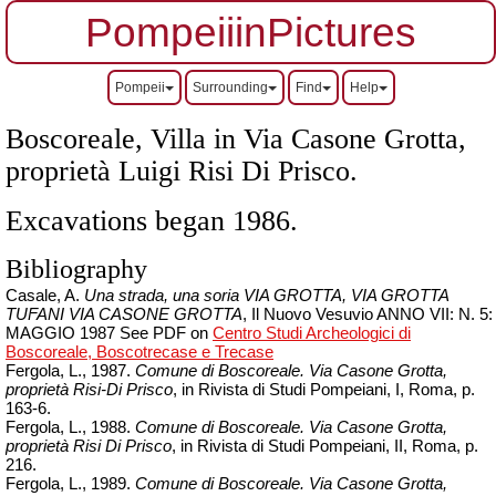
PompeiiinPictures
Pompeii
Surrounding
Find
Help
Boscoreale, Villa in Via Casone Grotta,
proprietà Luigi Risi Di Prisco.
Excavations began 1986.
Bibliography
Casale, A.
Una strada, una soria VIA GROTTA, VIA GROTTA
TUFANI VIA CASONE GROTTA
, Il Nuovo Vesuvio ANNO VII: N. 5:
MAGGIO 1987 See PDF on
Centro Studi Archeologici di
Boscoreale, Boscotrecase e Trecase
Fergola, L., 1987.
Comune di Boscoreale. Via Casone Grotta,
proprietà Risi-Di Prisco
, in Rivista di Studi Pompeiani, I, Roma, p.
163-6.
Fergola, L., 1988.
Comune di Boscoreale. Via Casone Grotta,
proprietà Risi Di Prisco
, in Rivista di Studi Pompeiani, II, Roma, p.
216.
Fergola, L., 1989.
Comune di Boscoreale. Via Casone Grotta,