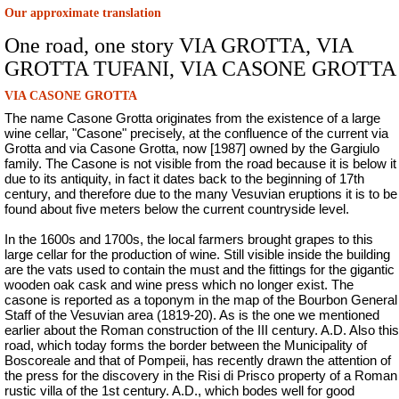
Our approximate translation
One road, one story VIA GROTTA, VIA
GROTTA TUFANI, VIA CASONE GROTTA
VIA CASONE GROTTA
The name Casone Grotta originates from the existence of a large
wine cellar, "Casone" precisely, at the confluence of the current via
Grotta and via Casone Grotta, now [1987] owned by the Gargiulo
family. The Casone is not visible from the road because it is below it
due to its antiquity, in fact it dates back to the beginning of 17th
century, and therefore due to the many Vesuvian eruptions it is to be
found about five meters below the current countryside level.
In the 1600s and 1700s, the local farmers brought grapes to this
large cellar for the production of wine. Still visible inside the building
are the vats used to contain the must and the fittings for the gigantic
wooden oak cask and wine press which no longer exist. The
casone is reported as a toponym in the map of the Bourbon General
Staff of the Vesuvian area (1819-20). As is the one we mentioned
earlier about the Roman construction of the III century. A.D. Also this
road, which today forms the border between the Municipality of
Boscoreale and that of Pompeii, has recently drawn the attention of
the press for the discovery in the Risi di Prisco property of a Roman
rustic villa of the 1st century. A.D.,
which bodes well for good