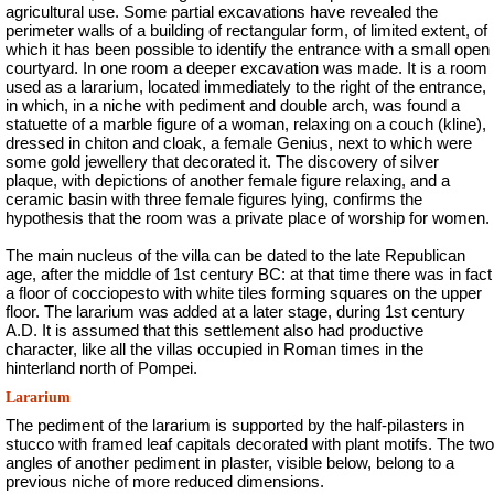
agricultural use. Some partial excavations have revealed the
perimeter walls of a building of rectangular form, of limited extent, of
which it has been possible to identify the entrance with a small open
courtyard. In one room a deeper excavation was made. It is a room
used as a lararium, located immediately to the right of the entrance,
in which, in a niche with pediment and double arch, was found a
statuette of a marble figure of a woman, relaxing on a couch (kline),
dressed in chiton and cloak, a female Genius, next to which were
some gold jewellery that decorated it. The discovery of silver
plaque, with depictions of another female figure relaxing, and a
ceramic basin with three female figures lying, confirms the
hypothesis that the room was a private place of worship for women.
The main nucleus of the villa can be dated to the late Republican
age, after the middle of 1st century BC: at that time there was in fact
a floor of cocciopesto with white tiles forming squares on the upper
floor. The lararium was added at a later stage, during 1st century
A.D. It is assumed that this settlement also had productive
character, like all the villas occupied in Roman times in the
hinterland north of Pompei.
Lararium
The pediment of the lararium is supported by the half-pilasters in
stucco with framed leaf capitals decorated with plant motifs. The two
angles of another pediment in plaster, visible below, belong to a
previous niche of more reduced dimensions.