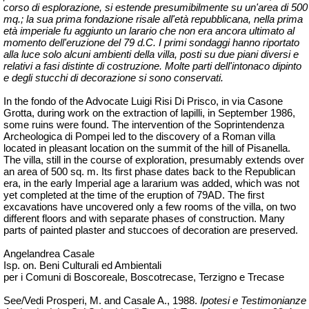
corso di esplorazione, si estende presumibilmente su un'area di 500
mq.; la sua prima fondazione risale all'età repubblicana, nella prima
età imperiale fu aggiunto un larario che non era ancora ultimato al
momento dell'eruzione del 79 d.C. I primi sondaggi hanno riportato
alla luce solo alcuni ambienti della villa, posti su due piani diversi e
relativi a fasi distinte di costruzione. Molte parti dell'intonaco dipinto
e degli stucchi di decorazione si sono conservati.
In the fondo of the Advocate Luigi Risi Di Prisco, in via Casone
Grotta, during work on the extraction of lapilli, in September 1986,
some ruins were found. The intervention of the Soprintendenza
Archeologica di Pompei led to the discovery of a Roman villa
located in pleasant location on the summit of the hill of Pisanella.
The villa, still in the course of exploration, presumably extends over
an area of 500 sq. m. Its first phase dates back to the Republican
era, in the early Imperial age a lararium was added, which was not
yet completed at the time of the eruption of 79AD. The first
excavations have uncovered only a few rooms of the villa, on two
different floors and with separate phases of construction. Many
parts of painted plaster and stuccoes of decoration are preserved.
Angelandrea Casale
Isp. on. Beni Culturali ed Ambientali
per i Comuni di Boscoreale, Boscotrecase, Terzigno e Trecase
See/Vedi Prosperi, M. and Casale A., 1988.
Ipotesi e Testimonianze