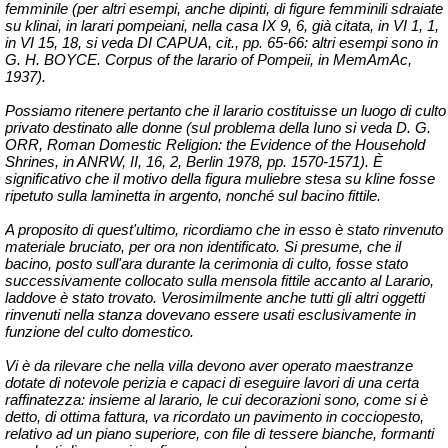
femminile (per altri esempi, anche dipinti, di figure femminili sdraiate
su klinai, in larari pompeiani, nella casa IX 9, 6, già citata, in VI 1, 1,
in VI 15, 18, si veda DI CAPUA, cit., pp. 65-66: altri esempi sono in
G. H. BOYCE. Corpus of the larario of Pompeii, in MemAmAc,
1937).
Possiamo ritenere pertanto che il larario costituisse un luogo di culto
privato destinato alle donne (sul problema della Iuno si veda D. G.
ORR, Roman Domestic Religion: the Evidence of the Household
Shrines, in ANRW, II, 16, 2, Berlin 1978, pp. 1570-1571). È
significativo che il motivo della figura muliebre stesa su kline fosse
ripetuto sulla laminetta in argento, nonché sul bacino fittile.
A proposito di quest'ultimo, ricordiamo che in esso è stato rinvenuto
materiale bruciato, per ora non identificato. Si presume, che il
bacino, posto sull'ara durante la cerimonia di culto, fosse stato
successivamente collocato sulla mensola fittile accanto al Larario,
laddove è stato trovato. Verosimilmente anche tutti gli altri oggetti
rinvenuti nella stanza dovevano essere usati esclusivamente in
funzione del culto domestico.
Vi è da rilevare che nella villa devono aver operato maestranze
dotate di notevole perizia e capaci di eseguire lavori di una certa
raffinatezza: insieme al larario, le cui decorazioni sono, come si è
detto, di ottima fattura, va ricordato un pavimento in cocciopesto,
relativo ad un piano superiore, con file di tessere bianche, formanti