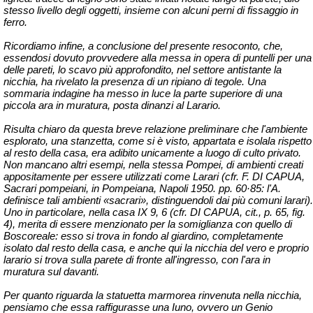
stesso livello degli oggetti, insieme con alcuni perni di fissaggio in
ferro.
Ricordiamo infine, a conclusione del presente resoconto, che,
essendosi dovuto provvedere alla messa in opera di puntelli per una
delle pareti, lo scavo più approfondito, nel settore antistante la
nicchia, ha rivelato la presenza di un ripiano di tegole. Una
sommaria indagine ha messo in luce la parte superiore di una
piccola ara in muratura, posta dinanzi al Larario.
Risulta chiaro da questa breve relazione preliminare che l'ambiente
esplorato, una stanzetta, come si è visto, appartata e isolala rispetto
al resto della casa, era adibito unicamente a luogo di culto privato.
Non mancano altri esempi, nella stessa Pompei, di ambienti creati
appositamente per essere utilizzati come Larari (cfr. F. DI CAPUA,
Sacrari pompeiani, in Pompeiana, Napoli 1950. pp. 60·85: l'A.
definisce tali ambienti «sacrari», distinguendoli dai più comuni larari).
Uno in particolare, nella casa IX 9, 6 (cfr. DI CAPUA, cit., p. 65, fig.
4), merita di essere menzionato per la somiglianza con quello di
Boscoreale: esso si trova in fondo al giardino, completamente
isolato dal resto della casa, e anche qui la nicchia del vero e proprio
larario si trova sulla parete di fronte all'ingresso, con l'ara in
muratura sul davanti.
Per quanto riguarda la statuetta marmorea rinvenuta nella nicchia,
pensiamo che essa raffigurasse una Iuno, ovvero un Genio