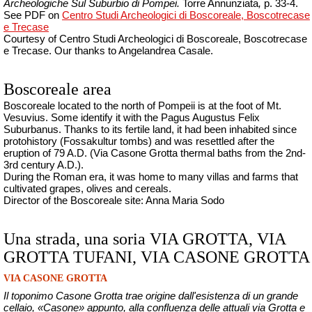
Archeologiche Sul Suburbio di Pompei.
Torre Annunziata
,
p. 33-4.
See PDF on
Centro Studi Archeologici di Boscoreale, Boscotrecase
e Trecase
Courtesy of Centro Studi Archeologici di Boscoreale, Boscotrecase
e Trecase.
Our thanks to Angelandrea Casale.
Boscoreale area
Boscoreale located to the north of Pompeii is at the foot of Mt.
Vesuvius. Some identify it with the Pagus Augustus Felix
Suburbanus. Thanks to its fertile land, it had been inhabited since
protohistory (Fossakultur tombs) and was resettled after the
eruption of 79 A.D. (Via Casone Grotta thermal baths from the 2nd-
3rd century A.D.).
During the Roman era, it was home to many villas and farms that
cultivated grapes, olives and cereals.
Director of the Boscoreale site: Anna Maria Sodo
Una strada, una soria VIA GROTTA, VIA
GROTTA TUFANI, VIA CASONE GROTTA
VIA CASONE GROTTA
Il toponimo Casone Grotta trae origine dall'esistenza di un grande
cellaio, «Casone» appunto, alla confluenza delle attuali via Grotta e