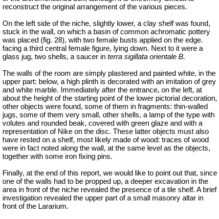
reconstruct the original arrangement of the various pieces.
On the left side of the niche, slightly lower, a clay shelf was found,
stuck in the wall, on which a basin of common achromatic pottery
was placed (fig. 28), with two female busts applied on the edge.
facing a third central female figure, lying down. Next to it were a
glass jug, two shells, a saucer in
terra sigillata orientale B.
The walls of the room are simply plastered and painted white, in the
upper part: below, a high plinth is decorated with an imitation of grey
and white marble. Immediately after the entrance, on the left, at
about the height of the starting point of the lower pictorial decoration,
other objects were found, some of them in fragments: thin-walled
jugs, some of them very small, other shells, a lamp of the type with
volutes and rounded beak, covered with green glaze and with a
representation of Nike on the disc. These latter objects must also
have rested on a shelf, most likely made of wood: traces of wood
were in fact noted along the wall, at the same level as the objects,
together with some iron fixing pins.
Finally, at the end of this report, we would like to point out that, since
one of the walls had to be propped up, a deeper excavation in the
area in front of the niche revealed the presence of a tile shelf. A brief
investigation revealed the upper part of a small masonry altar in
front of the Lararium.