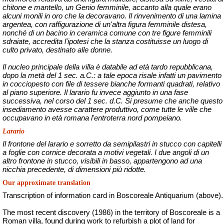
chitone e mantello, un Genio femminile, accanto alla quale erano
alcuni monili in oro che la decoravano. Il rinvenimento di una lamina
argentea, con raffigurazione di un'altra figura femminile distesa,
nonché di un bacino in ceramica comune con tre figure femminili
sdraiate, accredita l'ipotesi che la stanza costituisse un luogo di
culto privato, destinato alle donne.
Il nucleo principale della villa è databile ad età tardo repubblicana,
dopo la metà del 1 sec. a.C.: a tale epoca risale infatti un pavimento
in cocciopesto con file di tessere bianche formanti quadrati, relativo
al piano superiore. Il larario fu invece aggiunto in una fase
successiva, nel corso del 1 sec. d.C. Si presume che anche questo
insediamento avesse carattere produttivo, come tutte le ville che
occupavano in età romana l'entroterra nord pompeiano.
Larario
Il frontone del larario e sorretto da semipilastri in stucco con capitelli
a foglie con cornice decorata a motivi vegetali. I due angoli di
un
altro frontone in stucco, visibili in basso, appartengono ad una
nicchia precedente, di dimensioni più ridotte.
Our approximate translation
Transcription of information card in Boscoreale Antiquarium (above).
The most recent discovery (1986) in the territory of Boscoreale is a
Roman villa, found during work to refurbish a plot of land for