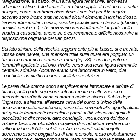
raffigurazione, a sbalzo, di un'altra figura femminile, anch'essa
sdraiata su kline. Tale laminetta era forse applicata ad una cassetta
di legno, come sembrano dimostrare i due fori per il fissaggio:
accanto sono inoltre stati rinvenuti alcuni elementi in lamina d'osso,
tre Pomellini anche in osso, nonché piccole parti in bronzo (chiodini,
anellini, perni ecc.), che dovevano verosimilmente far parte della
suddetta cassettina, anche se è estremamente difficile ricostruire la
disposizione originaria dei vari pezzi.
Sul lato sinistro della nicchia, leggermente più in basso, si è trovata,
infissa nella parete, una mensola fittile sulla quale era poggiato un
bacino in ceramica comune acroma (fig. 28), con due protomi
femminili applicate sull'orlo. rivolte verso una terza figura femminile
centrale, sdraiata. Accanto erano una brocchetta in vetro, due
conchiglie, un piattino in terra sigillata orientale B.
Le pareti della stanza sono semplicemente intonacate e dipinte di
bianco, nella parte superiore: inferiormente un alto zoccolo è
decorato da un'imitazione di marmo grigio e bianco. Subito dopo
l'ingresso, a sinistra, all'altezza circa del punto d 'inizio della
decorazione pittorica inferiore, sono stati rinvenuti altri oggetti, alcuni
dei quali in frammenti: boccalini a pareti sottili, alcuni dei quali di
piccolissime dimensioni, altre conchiglie, una lucerna del tipo a
volute e becco arrotondato, ricoperta di invetriatura verde e con
raffigurazione di Nike sul disco. Anche questi ultimi oggetti
dovevano essere poggiati su di una mensola, molto probabilmente
lignea: tracce di legno sono state infatti notate lungo la parete, allo