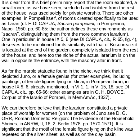
It is clear from this brief preliminary report that the room explored, a
small room, as we have seen, secluded and isolated from the rest
of the house, was used solely for private worship. There are other
examples, in Pompeii itself, of rooms created specifically to be used
as Larari (cf. F. DI CAPUA,
Sacrari pompeiani
, in Pompeiana,
Napoli 1950, pp. 60-85: the author defines these environments as
"
sacrari
", distinguishing them from the more common lararium).
One in particular, in house IX 9, 6 (see DI CAPUA, cit., P. 65, fig. 4),
deserves to be mentioned for its similarity with that of Boscoreale: it
is located at the end of the garden, completely isolated from the rest
of the house, and here too the niche of the actual lararium is on the
wall in opposite the entrance, with the masonry altar in front.
As for the marble statuette found in the niche, we think that it
depicted Juno, or a female genius (for other examples, including
paintings, of female figures lying on klinai, in Pompeian larari, in
house IX 9, 6, already mentioned, in VI 1, 1, in VI 15, 18, see DI
CAPUA, cit., pp. 65-66: other examples are in G. H. BOYCE.
Corpus of the larario of Pompeii, in MemAmAc, 1937).
We can therefore believe that the lararium constituted a private
place of worship for women (on the problem of Juno see D. G.
ORR, Roman Domestic Religion: The Evidence of the Household
Shrines, in ANRW, II, 16, 2, Berlin 1978, pp. 1570-1571). It is
significant that the motif of the female figure lying on the kline was
repeated on the silver sheet, as well as on the clay basin.