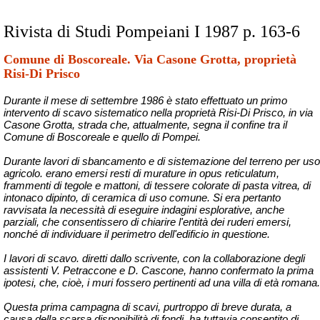
Rivista di Studi Pompeiani I 1987 p. 163-6
Comune di Boscoreale. Via Casone Grotta, proprietà
Risi-Di Prisco
Durante il mese di settembre 1986 è stato effettuato un primo
intervento di scavo sistematico nella proprietà Risi-Di Prisco, in via
Casone Grotta, strada che, attualmente, segna il confine tra il
Comune di Boscoreale e quello di Pompei.
Durante lavori di sbancamento e di sistemazione del terreno per uso
agricolo. erano emersi resti di murature in opus reticulatum,
frammenti di tegole e mattoni, di tessere colorate di pasta vitrea, di
intonaco dipinto, di ceramica di uso comune. Si era pertanto
ravvisata la necessità di eseguire indagini esplorative, anche
parziali, che consentissero di chiarire l'entità dei ruderi emersi,
nonché di individuare il perimetro dell'edificio in questione.
I lavori di scavo. diretti dallo scrivente, con la collaborazione degli
assistenti V. Petraccone e D. Cascone, hanno confermato la prima
ipotesi, che, cioè, i muri fossero pertinenti ad una villa di età romana.
Questa prima campagna di scavi, purtroppo di breve durata, a
causa della scarsa disponibilità di fondi, ha tuttavia consentito di