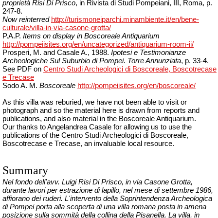
proprietà Risi Di Prisco
, in Rivista di Studi Pompeiani, III, Roma, p.
247-8.
Now reinterred
http://turismoneiparchi.minambiente.it/en/bene-
culturale/villa-in-via-casone-grotta/
P.A.P.
Items on display in Boscoreale Antiquarium
http://pompeiisites.org/en/uncategorized/antiquarium-room-ii/
Prosperi, M. and Casale A., 1988.
Ipotesi e Testimonianze
Archeologiche Sul Suburbio di Pompei. Torre Annunziata
, p. 33-4.
See PDF on
Centro Studi Archeologici di Boscoreale, Boscotrecase
e Trecase
Sodo A. M.
Boscoreale
http://pompeiisites.org/en/boscoreale/
As this villa was reburied, we have not been able to visit or
photograph and so the material here is drawn from reports and
publications, and also material in the Boscoreale Antiquarium.
Our thanks to Angelandrea Casale for allowing us to use the
publications of the Centro Studi Archeologici di Boscoreale,
Boscotrecase e Trecase, an invaluable local resource.
Summary
Nel fondo dell'avv. Luigi Risi Di Prisco, in via Casone Grotta,
durante lavori per estrazione di lapillo, nel mese di settembre 1986,
affiorano dei ruderi. L'intervento della Soprintendenza Archeologica
di Pompei porta alla scoperta di una villa romana posta in amena
posizione sulla sommità della collina della Pisanella. La villa, in