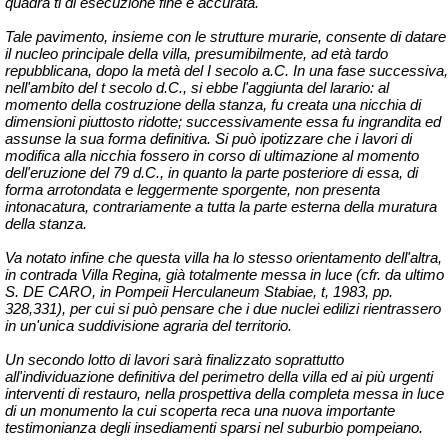
quadra ti di esecuzione fine e accurata.
Tale pavimento, insieme con le strutture murarie, consente di datare
il nucleo principale della villa, presumibilmente, ad età tardo
repubblicana, dopo la metà del I secolo a.C. In una fase successiva,
nell'ambito del t secolo d.C., si ebbe l'aggiunta del larario: al
momento della costruzione della stanza, fu creata una nicchia di
dimensioni piuttosto ridotte; successivamente essa fu ingrandita ed
assunse la sua forma definitiva. Si può ipotizzare che i lavori di
modifica alla nicchia fossero in corso di ultimazione al momento
dell'eruzione del 79 d.C., in quanto la parte posteriore di essa, di
forma arrotondata e leggermente sporgente, non presenta
intonacatura, contrariamente a tutta la parte esterna della muratura
della stanza.
Va notato infine che questa villa ha lo stesso orientamento dell'altra,
in contrada Villa Regina, già totalmente messa in luce (cfr. da ultimo
S. DE CARO, in Pompeii Herculaneum Stabiae, t, 1983, pp.
328,331), per cui si può pensare che i due nuclei edilizi rientrassero
in un'unica suddivisione agraria del territorio.
Un secondo lotto di lavori sarà finalizzato soprattutto
all'individuazione definitiva del perimetro della villa ed ai più urgenti
interventi di restauro, nella prospettiva della completa messa in luce
di un monumento la cui scoperta reca una nuova importante
testimonianza degli insediamenti sparsi nel suburbio pompeiano.