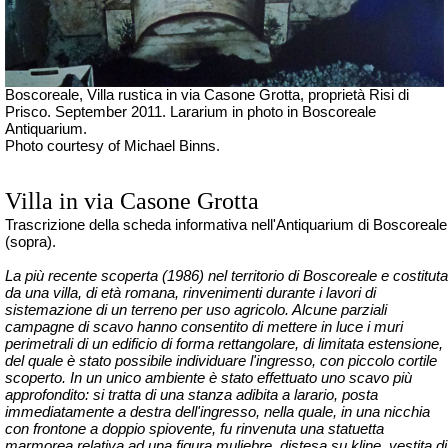
Boscoreale, Villa rustica in via Casone Grotta, proprietà Risi di
Prisco. September 2011. Lararium in photo in Boscoreale
Antiquarium.
Photo courtesy of Michael Binns.
Villa in via Casone Grotta
Trascrizione della scheda informativa nell'Antiquarium di Boscoreale
(sopra).
La più recente scoperta (1986) nel territorio di Boscoreale e costituta
da una villa, di età romana, rinvenimenti durante i lavori di
sistemazione di un terreno per uso agricolo. Alcune parziali
campagne di scavo hanno consentito di mettere in luce i muri
perimetrali di un edificio di forma rettangolare, di limitata estensione,
del quale è stato possibile individuare l'ingresso, con piccolo cortile
scoperto. In un unico ambiente è stato effettuato uno scavo più
approfondito: si tratta di una stanza adibita a larario, posta
immediatamente a destra dell'ingresso, nella quale, in una nicchia
con frontone a doppio spiovente, fu rinvenuta una statuetta
marmorea relativa ad una figura muliebre, distesa su kline, vestita di