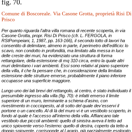
fig. 70.
Comune di Boscoreale. Via Casone Grotta, proprietà Risi Di
Prisco
Per quanto riguarda l'altra villa romana di recente scoperta, in via
Casone Grotta, propr. Risi Di Prisco (cfr. L. FERGOLA, in
RStPompeiani, 1, 1987, pp. 163-166), il secondo lotto di lavori ha
consentito di delimitare, almeno in parte, il perimetro dell'edificio: lo
scavo, non condotto in profondità, ma limitato alla messa in luce
delle creste dei muri, ha evidenziato una struttura di forma
rettangolare, della estensione di mq 310 circa, entro la quale altri
muri delimitano i vari ambienti. Essi sono relativi al piano superiore
della villa, il che fa pensare che, in considerazione della limitata
estensione delle strutture emerse, probabilmente il piano inferiore
occupasse una superficie maggiore.
Lungo uno dei lati brevi del rettangolo, al centro, è stato individuato il
presumibile ingresso alla villa (fig. 70): è infatti emerso il limite
superiore di un muro, terminante a schiena d'asino, con
rivestimento in cocciopesto, al di sotto del quale dev'esservi il
portone o un cancello. Al di là del muro vi è un vestibolo scoperto, in
fondo al quale è l'accesso all'interno della villa. Affiancano tale
vestibolo due piccoli ambienti: quello di sinistra aveva il tetto ad
unico spiovente verso l'esterno: quello di destra, coperto da tetto a
doppio spiovente, corrisponde al Larario, già parzialmente esplorato