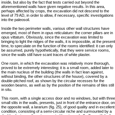
inside, but also by the fact that tests carried out beyond the
aforementioned walls have given negative results.
In this area,
perhaps affected by crops, the excavation did not descend to the
level of 79 AD, in order to allow, if necessary, specific investigations
into the paleosoil.
Inside the two perimeter walls, various other wall structures have
emerged, most of them in opus reticulatum: the corner pillars are in
opus vittatum. Obviously, since the excavation was limited to
bringing to light the ridges of the walls, it is impossible, at the present
time, to speculate on the function of the rooms identified: it can only
be assumed, purely hypothetically, that they were service rooms,
since the walls still have scant traces of white plaster.
One room, in which the excavation was relatively more thorough,
proved to be extremely interesting; it is a small room, added later to
the main nucleus of the building (the walls in fact lean against,
without binding, the other structures of the house), covered by a
double-pitched roof, as shown by the circular recesses for the
wooden beams, as well as by the position of the remains of tiles still
in situ.
This room, with a single access door and no windows, but with three
small slits in the walls, presents, just in front of the entrance door, on
the opposite wall, a lararium (fig. 25), of good quality and in excellent
condition, consisting of a semi-circular niche and surmounted by a