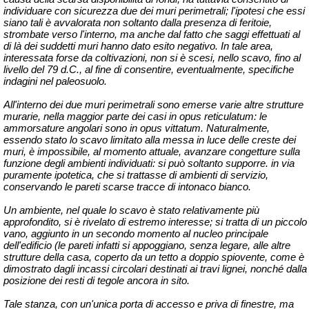
individuare con sicurezza due dei muri perimetrali; l'ipotesi che essi
siano tali è avvalorata non soltanto dalla presenza di feritoie,
strombate verso l'interno, ma anche dal fatto che saggi effettuati al
di là dei suddetti muri hanno dato esito negativo. In tale area,
interessata forse da coltivazioni, non si è scesi, nello scavo, fino al
livello del 79 d.C., al fine di consentire, eventualmente, specifiche
indagini nel paleosuolo.
All'interno dei due muri perimetrali sono emerse varie altre strutture
murarie, nella maggior parte dei casi in opus reticulatum: le
ammorsature angolari sono in opus vittatum. Naturalmente,
essendo stato lo scavo limitato alla messa in luce delle creste dei
muri, è impossibile, al momento attuale, avanzare congetture sulla
funzione degli ambienti individuati: si può soltanto supporre. in via
puramente ipotetica, che si trattasse di ambienti di servizio,
conservando le pareti scarse tracce di intonaco bianco.
Un ambiente, nel quale lo scavo è stato relativamente più
approfondito, si è rivelato di estremo interesse; si tratta di un piccolo
vano, aggiunto in un secondo momento al nucleo principale
dell'edificio (le pareti infatti si appoggiano, senza legare, alle altre
strutture della casa, coperto da un tetto a doppio spiovente, come è
dimostrato dagli incassi circolari destinati ai travi lignei, nonché dalla
posizione dei resti di tegole ancora in sito.
Tale stanza, con un'unica porta di accesso e priva di finestre, ma