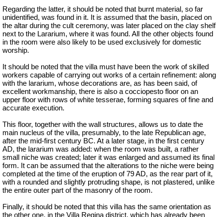
Regarding the latter, it should be noted that burnt material, so far
unidentified, was found in it. It is assumed that the basin, placed on
the altar during the cult ceremony, was later placed on the clay shelf
next to the Lararium, where it was found. All the other objects found
in the room were also likely to be used exclusively for domestic
worship.
It should be noted that the villa must have been the work of skilled
workers capable of carrying out works of a certain refinement: along
with the lararium, whose decorations are, as has been said, of
excellent workmanship, there is also a cocciopesto floor on an
upper floor with rows of white tesserae, forming squares of fine and
accurate execution.
This floor, together with the wall structures, allows us to date the
main nucleus of the villa, presumably, to the late Republican age,
after the mid-first century BC. At a later stage, in the first century
AD, the lararium was added: when the room was built, a rather
small niche was created; later it was enlarged and assumed its final
form. It can be assumed that the alterations to the niche were being
completed at the time of the eruption of 79 AD, as the rear part of it,
with a rounded and slightly protruding shape, is not plastered, unlike
the entire outer part of the masonry of the room.
Finally, it should be noted that this villa has the same orientation as
the other one, in the Villa Regina district, which has already been